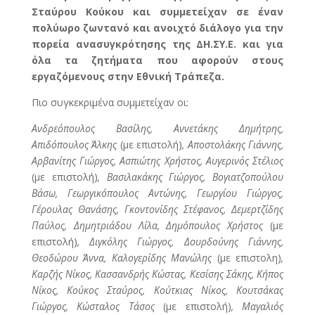
Σταύρου Κούκου και συμμετείχαν σε έναν
πολύωρο ζωντανό και ανοιχτό διάλογο για την
πορεία ανασυγκρότησης της ΔΗ.ΣΥ.Ε. και για
όλα τα ζητήματα που αφορούν στους
εργαζόμενους στην Εθνική Τράπεζα.
Πιο συγκεκριμένα συμμετείχαν οι:
Ανδρεόπουλος Βασίλης, Αννετάκης Δημήτρης,
Απιδόπουλος Άλκης
(με επιστολή)
, Αποστολάκης Γιάννης,
Αρβανίτης Γιώργος, Ασπιώτης Χρήστος, Αυγερινός Στέλιος
(με επιστολή)
, Βασιλακάκης Γιώργος, Βογιατζοπούλου
Βάσω, Γεωργικόπουλος Αντώνης, Γεωργίου Γιώργος,
Γέρουλας Θανάσης, Γκοντονίδης Στέφανος, Δεμερτζίδης
Παύλος, Δημητριάδου Λίλα, Δημόπουλος Χρήστος
(με
επιστολή)
, Διγκόλης Γιώργος, Δουρδούνης Γιάννης,
Θεοδώρου Άννα, Καλογερίδης Μανώλης
(με επιστολη)
,
Καρζής Νίκος, Κασσανδρής Κώστας, Κεσίσης Σάκης, Κήπος
Νίκος, Κούκος Σταύρος, Κούτκιας Νίκος, Κουτσάκας
Γιώργος, Κώσταλος Τάσος
(με επιστολή)
, Μαγαλιός