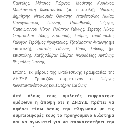
Παντελής, Μότσιος Γιώργος, Μούτσης Κυριάκος,
Μπαλαφούτη Κωνσταντίνα
(με επιστολή)
, Μπερτές
Δημήτρης, Ντεκουμές Θανάσης, Ντινόπουλος Νικίας,
Παναγόπουλος Γιάννης, Παπαθωμάς Γιώργος,
Παπαϊωάννου Νίκος, Πούπκος Γιάννης, Σερέτης Νίκος,
Σκαρτσολιάς Τάκης, Στρουμπής Σπύρος, Τασιόπουλος
Γιώργος, Τερδήμος Φραγκίσκος, Τζατζαράκης Αντώνης
(με
επιστολή)
, Τσατσάς Γιάννης, Τύρος Γιάννης
(με
επιστολή)
, Χατζησάββας Σάββας, Ψωμαδέλης Αντώνης,
Ψωμιάδης Γιάννης.
Επίσης, εκ μέρους της Εκτελεστικής Γραμματείας της
ΔΗ.ΣΥ.Ε. Τραπεζών συμμετείχαν οι
Γιώργος
Κωνσταντινόπουλος
και
Σωτήρης Σαξώνης
.
Από όλους τους ομιλητές εκφράστηκε
ομόφωνα η άποψη ότι η ΔΗ.ΣΥ.Ε. πρέπει να
αφήσει πίσω όσους την πλήγωσαν με τις
συμπεριφορές τους το προηγούμενο διάστημα
και να αγωνιστεί για να αποκαταστήσει την