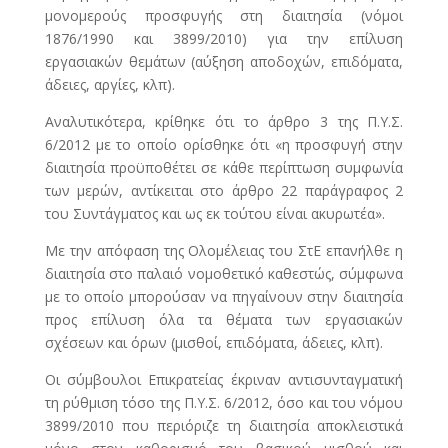
μονομερούς προσφυγής στη διαιτησία (νόμοι
1876/1990 και 3899/2010) για την επίλυση
εργασιακών θεμάτων (αύξηση αποδοχών, επιδόματα,
άδειες, αργίες, κλπ).
Αναλυτικότερα, κρίθηκε ότι το άρθρο 3 της Π.Υ.Σ.
6/2012 με το οποίο ορίσθηκε ότι «η προσφυγή στην
διαιτησία προϋποθέτει σε κάθε περίπτωση συμφωνία
των μερών, αντίκειται στο άρθρο 22 παράγραφος 2
του Συντάγματος και ως εκ τούτου είναι ακυρωτέα».
Με την απόφαση της Ολομέλειας του ΣτΕ επανήλθε η
διαιτησία στο παλαιό νομοθετικό καθεστώς, σύμφωνα
με το οποίο μπορούσαν να πηγαίνουν στην διαιτησία
προς επίλυση όλα τα θέματα των εργασιακών
σχέσεων και όρων (μισθοί, επιδόματα, άδειες, κλπ).
Οι σύμβουλοι Επικρατείας έκριναν αντισυνταγματική
τη ρύθμιση τόσο της Π.Υ.Σ. 6/2012, όσο και του νόμου
3899/2010 που περιόριζε τη διαιτησία αποκλειστικά