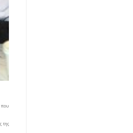
ς που
ς της