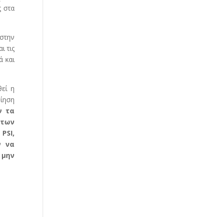
ς στα
στην
ι τις
ά και
θεί η
οίηση
ν τα
 των
υ
PSI,
ν να
 μην