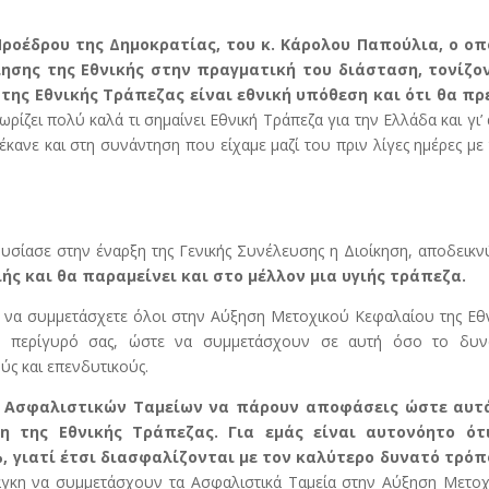
ροέδρου της Δημοκρατίας, του κ. Κάρολου Παπούλια, ο οπ
ησης της Εθνικής στην πραγματική του διάσταση, τονίζο
της Εθνικής Τράπεζας είναι εθνική υπόθεση και ότι θα πρ
ρίζει πολύ καλά τι σημαίνει Εθνική Τράπεζα για την Ελλάδα και γι’
έκανε και στη συνάντηση που είχαμε μαζί του πριν λίγες ημέρες με
σίασε στην έναρξη της Γενικής Συνέλευσης η Διοίκηση, αποδεικν
ιής και θα παραμείνει και στο μέλλον μια υγιής τράπεζα.
ο να συμμετάσχετε όλοι στην Αύξηση Μετοχικού Κεφαλαίου της Εθ
ον περίγυρό σας, ώστε να συμμετάσχουν σε αυτή όσο το δυν
ύς και επενδυτικούς.
 Ασφαλιστικών Ταμείων να πάρουν αποφάσεις ώστε αυτ
 της Εθνικής Τράπεζας. Για εμάς είναι αυτονόητο ότ
 γιατί έτσι διασφαλίζονται με τον καλύτερο δυνατό τρόπ
γκη να συμμετάσχουν τα Ασφαλιστικά Ταμεία στην Αύξηση Μετοχ