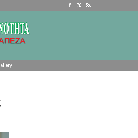
allery
ς