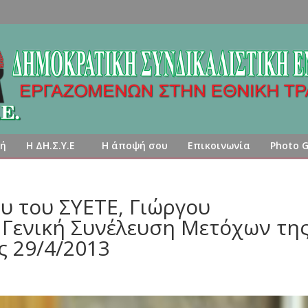
κή
Η ΔΗ.Σ.Υ.Ε
Η άποψή σου
Επικοινωνία
Photo G
υ του ΣΥΕΤΕ, Γιώργου
 Γενική Συνέλευση Μετόχων τη
ς 29/4/2013