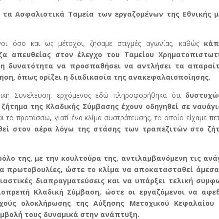
τα Ασφαλιστικά Ταμεία των εργαζομένων της Εθνικής μ
νοι όσο και ως μέτοχοι, ζήσαμε στιγμές αγωνίας, καθώς
κάπ
α απευθείας στον έλεγχο του Ταμείου Χρηματοπιστωτ
ί η δυνατότητα να προσπαθήσει να αντλήσει τα απαραί
ηση, όπως ορίζει η διαδικασία της ανακεφαλαιοποίησης.
ενική Συνέλευση, ερχόμενος εδώ πληροφορήθηκα ότι
δυστυχώ
 ζήτημα της Κλαδικής Σύμβασης έχουν οδηγηθεί σε ναυάγι
ι το προτάσσω, γιατί ένα κλίμα συστράτευσης, το οποίο είχαμε πε
χθεί στον αέρα λόγω της στάσης των τραπεζιτών στο ζή
ρόλο της, με την κουλτούρα της, αντιλαμβανόμενη τις ανά
ρα πρωτοβουλίες, ώστε το κλίμα να αποκατασταθεί άμεσα
ιαστικές διαπραγματεύσεις και να υπάρξει τελική συμφ
ιοπρεπή Κλαδική Σύμβαση, ώστε οι εργαζόμενοι να αφε
χούς ολοκλήρωσης της Αύξησης Μετοχικού Κεφαλαίου
μβολή τους δυναμικά στην ανάπτυξη.