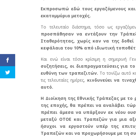
Εκπροσωπώ εδώ τους εργαζόμενους και 
εκατομμύρια μετοχές.
Το τελευταίο διάστημα, τόσο ως εργαζόμε
προσπάθησαν να εντάξουν την Τράπεζ
Σταθερότητας, χωρίς καν να της δοθε
κεφάλαια του 10% από ιδιωτική τοποθέτ
Και ενώ είναι τόσο κρίσιμη η σημερινή Γ
συζητήσεις, οι διαπραγματεύσεις για το
ευθύνη των τραπεζιτών.
Το τονίζω αυτό κα
τις τελευταίες ημέρες,
κινδυνεύει να τινα
αυτό.
Η Διοίκηση της Εθνικής Τράπεζας με το 
της εποχής, θα πρέπει να αναλάβει τώ
πρέπει άμεσα να υπάρξουν εκ νέου ουσ
μεταξύ ΟΤΟΕ και Τραπεζών για μια αξ
ήσυχοι να εργαστούν υπέρ της επιτυ
Τραπεζών και να προχωρήσουμε με τη συ