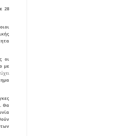
ε 28
οιοι
ικής
τητα
ς οι
ο με
τύχει
τημα
γκες
. Θα
ωνία
θούν
 των