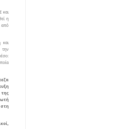
Ε και
θεί η
ι από
 και
 την
μέσο:
οποία
πεζα
ευξη
 της
ρωτή
 στη
ικοί,