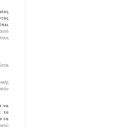
οίος
ντας
έπει
 αυτό
 τους
ύεται
νικής
ατόν
ά να
ι το
ο τα
ικού