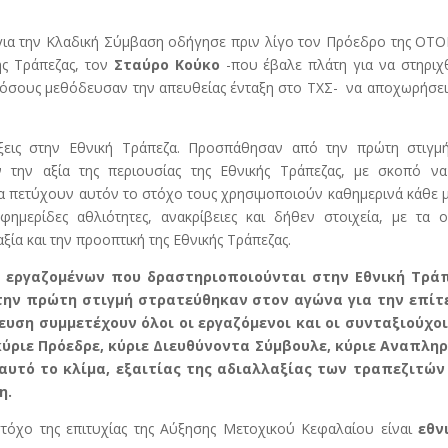
για την Κλαδική Σύμβαση οδήγησε πριν λίγο τον Πρόεδρο της ΟΤΟ
ής Τράπεζας, τον
Σταύρο Κούκο
-που έβαλε πλάτη για να στηριχ
ε όσους μεθόδευσαν την απευθείας ένταξη στο ΤΧΣ- να αποχωρήσε
λίξεις στην Εθνική Τράπεζα. Προσπάθησαν από την πρώτη στιγμή
την αξία της περιουσίας της Εθνικής Τράπεζας, με σκοπό να
α να πετύχουν αυτόν το στόχο τους χρησιμοποιούν καθημερινά κάθε 
φημερίδες αθλιότητες, ανακρίβειες και δήθεν στοιχεία, με τα 
α και την προοπτική της Εθνικής Τράπεζας.
υς εργαζομένων που δραστηριοποιούνται στην Εθνική Τρά
την πρώτη στιγμή στρατεύθηκαν στον αγώνα για την επίτ
ευση συμμετέχουν όλοι οι εργαζόμενοι και οι συνταξιούχοι
, κύριε Πρόεδρε, κύριε Διευθύνοντα Σύμβουλε, κύριε Αναπλη
αυτό το κλίμα, εξαιτίας της αδιαλλαξίας των τραπεζιτών
η.
τόχο της επιτυχίας της Αύξησης Μετοχικού Κεφαλαίου είναι
εθν