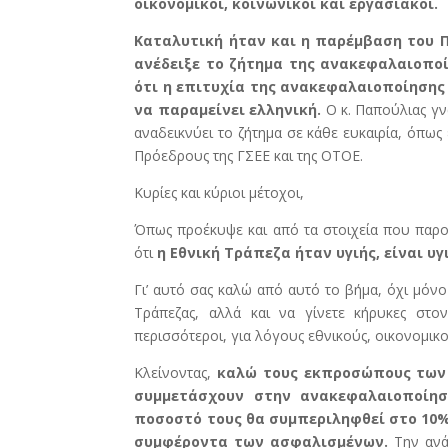
οικονομικοί, κοινωνικοί και εργασιακοί.
Καταλυτική ήταν και η παρέμβαση του Π
ανέδειξε το ζήτημα της ανακεφαλαιοποί
ότι η επιτυχία της ανακεφαλαιοποίησης 
να παραμείνει ελληνική.
Ο κ. Παπούλιας γνω
αναδεικνύει το ζήτημα σε κάθε ευκαιρία, όπως 
Πρόεδρους της ΓΣΕΕ και της ΟΤΟΕ.
Κυρίες και κύριοι μέτοχοι,
Όπως προέκυψε και από τα στοιχεία που παρου
ότι
η Εθνική Τράπεζα ήταν υγιής, είναι υγ
Γι’ αυτό σας καλώ από αυτό το βήμα, όχι μόν
Τράπεζας, αλλά και να γίνετε κήρυκες στ
περισσότεροι, για λόγους εθνικούς, οικονομικο
Κλείνοντας,
καλώ τους εκπροσώπους των
συμμετάσχουν στην ανακεφαλαιοποίηση
ποσοστό τους θα συμπεριληφθεί στο 10%,
συμφέροντα των ασφαλισμένων.
Την ανά