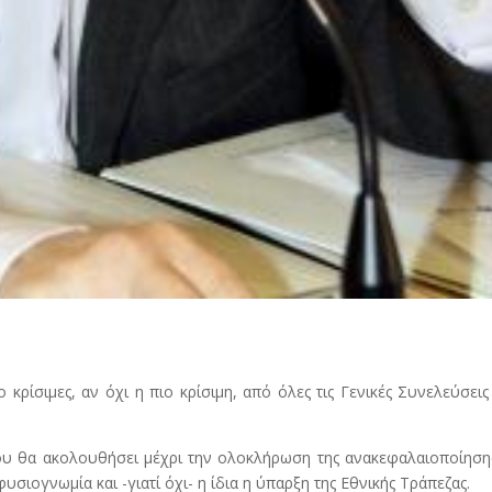
 κρίσιμες, αν όχι η πιο κρίσιμη, από όλες τις Γενικές Συνελεύσει
που θα ακολουθήσει μέχρι την ολοκλήρωση της ανακεφαλαιοποίηση
υσιογνωμία και -γιατί όχι- η ίδια η ύπαρξη της Εθνικής Τράπεζας.