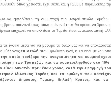
ολυνθούν όπως χρειαστεί έχει θέσει και η ΓΣΕΕ με παρεμβάσεις τη
ουν να εμποδίσουν τη συμμετοχή των Ασφαλιστικών Ταμείων 
ς βρουν απέναντί τους, όπως απέναντί τους θα πρέπει να βρουν κα
ργεια επιχειρεί να αποκλείσει τα Ταμεία είναι αντικαταστατική αλλ
 τα ένδικα μέσα για να βρούμε το δίκιο μας και να αποκαταστα
 ως Σύλλογος
επιστολή
στον Πρωθυπουργό, κ. Σαμαρά, με κοινοπ
στην οποία τονίζαμε την αναγκαιότητα να συμμετάσχου
οποίηση των Τραπεζών και να συμπεριληφθούν στο 10%
ν είναι δυνατόν πριν έναν χρόνο, κατά την εφαρμογή το
στηκαν Ιδιωτικός Τομέας και τα ομόλογα που κατείχα
ίζονται Δημόσιος Τομέας, δηλαδή Κράτος, και να