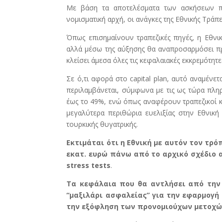
Με βάση τα αποτελέσματα των ασκήσεων π
νομισματική αρχή, οι ανάγκες της Εθνικής Τρά
Όπως επισημαίνουν τραπεζικές πηγές, η Εθν
αλλά μέσω της αύξησης θα αναπροσαρμόσει πρ
κλείσει άμεσα όλες τις κεφαλαιακές εκκρεμότητε
Σε ό,τι αφορά στο capital plan, αυτό αναμένετ
περιλαμβάνεται, σύμφωνα με τις ως τώρα πλ
έως το 49%, ενώ όπως αναφέρουν τραπεζικοί 
μεγαλύτερα περιθώρια ευελιξίας στην Εθνικ
τουρκικής θυγατρικής.
Εκτιμάται ότι η Εθνική με αυτόν τον τρό
εκατ. ευρώ πάνω από το αρχικό σχέδιο 
stress tests
.
Τα κεφάλαια που θα αντλήσει από την 
“μαξιλάρι ασφαλείας” για την εφαρμογή 
την εξόφληση των προνομιούχων μετοχών,