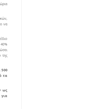
ώρια
γκών,
χο να
χέδιο
ο 40%
δώσει
 της
 500
ό τα
ν ως
 για