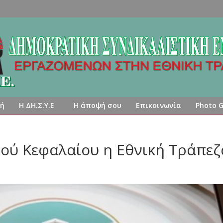
κή
Η ΔΗ.Σ.Υ.Ε
Η άποψή σου
Επικοινωνία
Photo G
ού Κεφαλαίου η Εθνική Τράπεζ