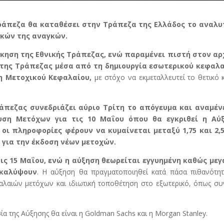
Τράπεζα θα καταθέσει στην Τράπεζα της Ελλάδος το αναλυ
ακών της αναγκών.
ίκηση της Εθνικής Τράπεζας, ενώ παραμένει πιστή στον αρ
της Τράπεζας μέσα από τη δημιουργία εσωτερικού κεφαλα
ση Μετοχικού Κεφαλαίου,
με στόχο να εκμεταλλευτεί το θετικό 
ράπεζας συνεδριάζει αύριο Τρίτη το απόγευμα και αναμέν
υση Μετόχων για τις 10 Μαΐου όπου θα εγκριθεί η Αύ
ι πληροφορίες φέρουν να κυμαίνεται μεταξύ 1,75 και 2,5
 για την έκδοση νέων μετοχών.
ις 15 Μαΐου, ενώ η αύξηση θεωρείται εγγυημένη καθώς μεγ
 καλύψουν
.
Η αύξηση θα πραγματοποιηθεί κατά πάσα πιθανότητ
αλαιών μετόχων και ιδιωτική τοποθέτηση στο εξωτερικό, όπως σ
α της Αύξησης θα είναι η Goldman Sachs και η Morgan Stanley.