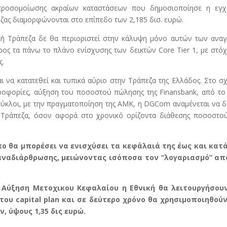
ροσομοίωσης ακραίων καταστάσεων που δημοσιοποίησε η εγχ
πεζας διαμορφώνονται στο επίπεδο των 2,185 δισ. ευρώ.
ική Τράπεζα δε θα περιοριστεί στην κάλυψη μόνο αυτών των ανα
ος τα πάνω το πλάνο ενίσχυσης των δεικτών Core Tier 1, με στό
ς.
αι να κατατεθεί και τυπικά αύριο στην Τράπεζα της Ελλάδος. Στο σ
ηροφορίες, αύξηση του ποσοστού πώλησης της Finansbank, από τ
κύκλοι, με την πραγματοποίηση της ΑΜΚ, η DGCom αναμένεται να 
ή Τράπεζα, όσον αφορά στο χρονικό ορίζοντα διάθεσης ποσοστού
πο θα μπορέσει να ενισχύσει τα κεφάλαιά της έως και κατά
αναδιάρθρωσης, μειώνοντας ισόποσα τον “λογαριασμό” απ
Αύξηση Μετοχικου Κεφαλαίου η Εθνική θα λειτουργήσου
του capital plan και σε δεύτερο χρόνο θα χρησιμοποιηθούν
 ύψους 1,35 δις ευρώ.