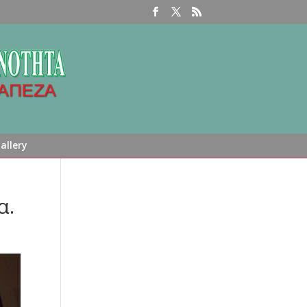
allery
α.