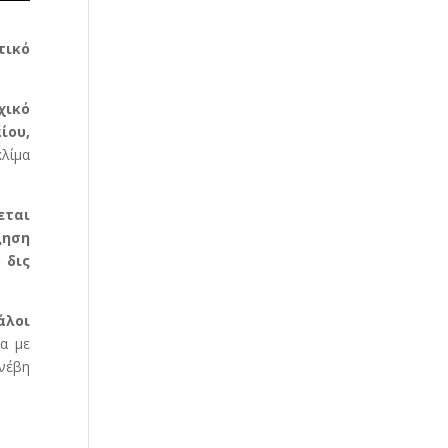
τικό
χικό
ίου,
κλίμα
εται
ξηση
 δις
άλοι
α με
υνέβη