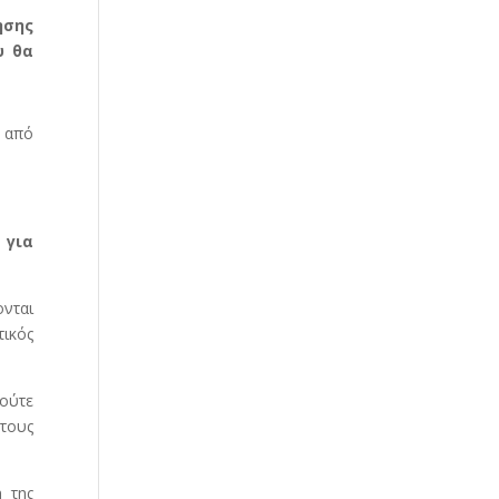
ησης
υ θα
 από
 για
ονται
τικός
 ούτε
 τους
 της