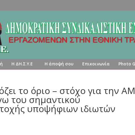
κή
Η ΔΗ.Σ.Υ.Ε
Η άποψή σου
Επικοινωνία
Photo G
ει το όριο – στόχο για την Α
γω του σημαντικού
ετοχής υποψήφιων ιδιωτών