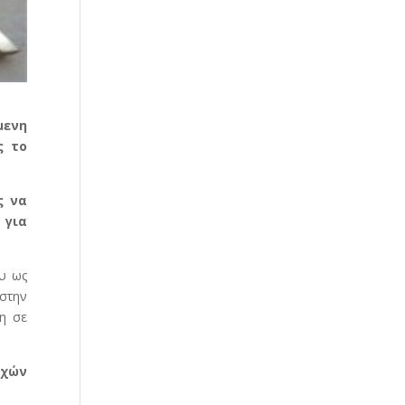
μενη
ς το
ς να
 για
ου ως
 στην
ση σε
οχών