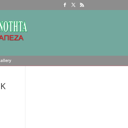
allery
ΜΚ