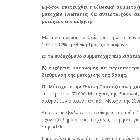
Εφόσον επιτευχθεί η ιδιωτική συμμετοχ
μετοχών (warrants) θα αντιστοιχούν σε
μετέχει στην αύξηση.
Με την απόφαση αναθεώρησης προς τα πάνω 
10% σε 12%, η Εθνική Τράπεζα διασφαλίζει:
α) το ενδεχόμενο συμμετοχής περισσότ
β) ευχέρεια κατανομής σε περισσότερο
διεύρυνση της μετοχικής της βάσης.
Οι Μέτοχοι στην Εθνική Τράπεζα ανέρχον
και περί τους 70.000 Μετόχους της Eurobank,
αριθμός των οποίων ήταν ήδη Μέτοχοι της Εθνι
Από το περιβάλλον της διοίκησης της τράπεζα
σχολιάζει δημοσιεύματα, σχόλια, εκτιμήσεις 
στην ΑΜΚ.
Επισημαίνεται μόνο ότι η Εθνική επιδιώκει