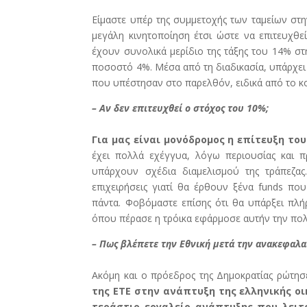
Είμαστε υπέρ της συμμετοχής των ταμείων στην
μεγάλη κινητοποίηση έτσι ώστε να επιτευχθ
έχουν συνολικά μερίδιο της τάξης του 14% στ
ποσοστό 4%. Μέσα από τη διαδικασία, υπάρχει
που υπέστησαν στο παρελθόν, ειδικά από το 
– Αν δεν επιτευχθεί ο στόχος του 10%;
Για μας είναι μονόδρομος η επίτευξη του
έχει πολλά εχέγγυα, λόγω περιουσίας και 
υπάρχουν σχέδια διαμελισμού της τράπεζας
επιχειρήσεις γιατί θα έρθουν ξένα funds π
πάντα. Φοβόμαστε επίσης ότι θα υπάρξει πλή
όπου πέρασε η τρόικα εφάρμοσε αυτήν την πολι
– Πως βλέπετε την Εθνική μετά την ανακεφαλα
Ακόμη και ο πρόεδρος της Δημοκρατίας ρώτησε 
της ΕΤΕ στην ανάπτυξη της ελληνικής οι
τεράστιο εργαλείο ανάπτυξης που λειτ