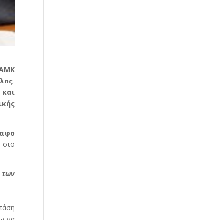
 ΑΜΚ
λος.
 και
ικής
ραφο
 στο
 των
 πάση
λω να