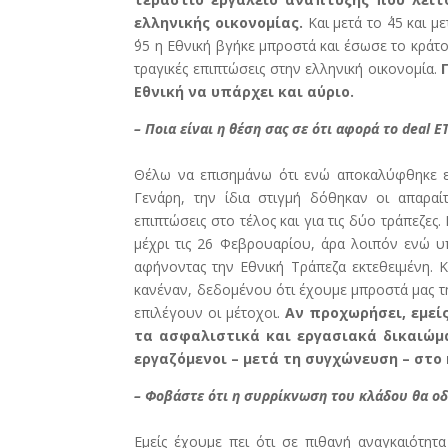
ελληνικής οικονομίας.
Και μετά το ΄45 και 
΄95 η Εθνική βγήκε μπροστά και έσωσε το κράτο
τραγικές επιπτώσεις στην ελληνική οικονομία.
Εθνική να υπάρχει και αύριο.
– Ποια είναι η θέση σας σε ότι αφορά το deal
Θέλω να επισημάνω ότι ενώ αποκαλύφθηκε εκ
Γενάρη, την ίδια στιγμή δόθηκαν οι απαραί
επιπτώσεις στο τέλος και για τις δύο τράπεζες
μέχρι τις 26 Φεβρουαρίου, άρα λοιπόν ενώ υπ
αφήνοντας την Εθνική Τράπεζα εκτεθειμένη. Κ
κανέναν, δεδομένου ότι έχουμε μπροστά μας τ
επιλέγουν οι μέτοχοι.
Αν προχωρήσει, εμεί
τα ασφαλιστικά και εργασιακά δικαιώμ
εργαζόμενοι – μετά τη συγχώνευση – στο
– Φοβάστε ότι η συρρίκνωση του κλάδου θα οδ
Εμείς έχουμε πει ότι σε πιθανή αναγκαιότη