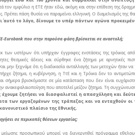
μετά τον εμφύλιο η ΕΤΕ ήταν εδώ, ακόμη και στην επίθεση της δραχμ
ς. Πρέπει πάση θυσία να παραμείνει ελληνική. Ο διαμελισμός της θα
Γι΄ αυτό το λόγο, δίνουμε το υπέρ πάντων αγώνα προκειμέν
 ΕΤΕ-Eurobank που στην παρούσα φάση βρίσκεται σε αναστολή;
 των υστέρων ότι υπήρχαν έγγραφες ενστάσεις της τρόικας από
τητες θεσμικές άδειες και σύρθηκε ένα ζήτημα με αρνητικές πι
. Και μην ξεχνάμε ότι η διαδικασία ανταλλαγής των μετοχών ήταν να 
ήρχε ζήτημα, η κυβέρνηση, η ΤτΕ και η Τρόικα δεν το αντιμετώπ
αι σήμερα βρισκόμαστε σε μία κατάσταση που δεν είναι ευχάριστ
ην ανακεφαλαιοποίηση που αποτελεί μείζον ζήτημα. Τη συγχώνευσ
ς έχουμε ζητήσει να διασφαλιστεί η απασχόληση και δεύτ
ατα των εργαζομένων της τράπεζας και να ενταχθούν οι 
 κανονιστικό πλαίσιο της Εθνικής.
ηγήσει σε περικοπές θέσεων εργασίας;
τα μείωσης προσωπικού μπορεί να διενεργηθεί πρόγραμμα εθελου