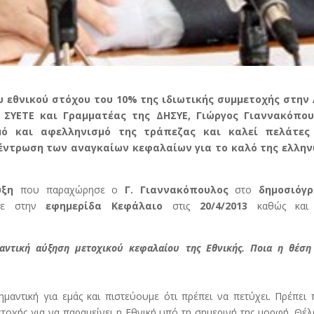
 εθνικού στόχου του 10% της ιδιωτικής συμμετοχής στην
 ΣΥΕΤΕ και Γραμματέας της ΔΗΣΥΕ, Γιώργος Γιαννακόπου
σμό και αφελληνισμό της τράπεζας και καλεί πελάτες
έντρωση των αναγκαίων κεφαλαίων για το καλό της ελλην
υξη
που παραχώρησε ο
Γ. Γιαννακόπουλος
στο
δημοσιόγ
ε στην
εφημερίδα Κεφάλαιο
στις
20/4/2013
καθώς και
μαντική αύξηση μετοχικού κεφαλαίου της Εθνικής. Ποια η θέση
μαντική για εμάς και πιστεύουμε ότι πρέπει να πετύχει. Πρέπει
τοχής για να παραμείνει η Εθνική υπό τη σημερινή της μορφή. Θέ