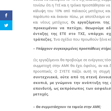
τονίσω ότι η ΤτΕ και η τρόικα προσπάθησαν ν
κάλυψη του 10% από παλαιούς μετόχους και 
παράτυπο και έκαναν πίσω, με αποτέλεσμα ν
και νέους μετόχους.
Οι εργαζόμενοι της
προκειμένου να πετύχει. Θεωρούμε α
ένταξης της ΕΤΕ στο ΤΧΣ, υπάρχει σχ
τράπεζας.
Ένα σχέδιο που προωθούν ξένα κα
– Υπάρχουν συγκεκριμένες προσπάθειες στήρι
Ως εργαζόμενοι θα προβούμε σε ενέργειες τόσο
συμμετοχή στην ΑΜΚ θα έχει όφελος, αν και δε
προοπτικές. Ο ΣΥΕΤΕ παίζει αυτή τη στιγμ
συντεχνιακά, ούτε από τη στενή έννοι
σκοπιά, με γνώμονα την ανάπτυξη της ε
επενδυτή, ως εκπρόσωπος των ασφαλιστ
μετοχές.
– Θα συμμετάσχουν τα ταμεία στην ΑΜΚ;