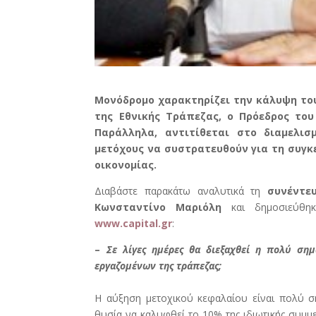
Μονόδρομο χαρακτηρίζει την κάλυψη του
της Εθνικής Τράπεζας, ο Πρόεδρος του
Παράλληλα, αντιτίθεται στο διαμελι
μετόχους να συστρατευθούν για τη συγκ
οικονομίας.
Διαβάστε παρακάτω αναλυτικά τη
συνέντε
Κωνσταντίνο Μαριόλη
και δημοσιεύθηκ
www.capital.gr
:
–
Σε λίγες ημέρες θα διεξαχθεί η πολύ ση
εργαζομένων της τράπεζας;
Η αύξηση μετοχικού κεφαλαίου είναι πολύ ση
θυσία
να καλυφθεί το 10% της ιδιωτικής συμμε