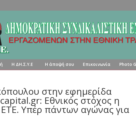
κή
Η ΔΗ.Σ.Υ.Ε
Η άποψή σου
Επικοινωνία
Photo G
ακόπουλου στην εφημερίδα
apital.gr: Εθνικός στόχος η
 ΕΤΕ. Υπέρ πάντων αγώνας για
.