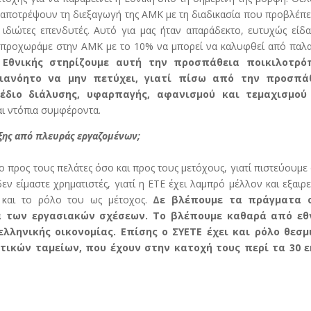
α αποτρέψουν τη διεξαγωγή της ΑΜΚ με τη διαδικασία που προβλέπε
ιδιώτες επενδυτές. Αυτό για μας ήταν απαράδεκτο, ευτυχώς είδ
α προχωράμε στην ΑΜΚ με το 10% να μπορεί να καλυφθεί από παλ
 Εθνικής στηρίζουμε αυτή την προσπάθεια ποικιλοτρό
διανόητο να μην πετύχει, γιατί πίσω από την προσπά
έδιο διάλυσης, υφαρπαγής, αφανισμού και τεμαχισμού
ι ντόπια συμφέροντα.
ξης από πλευράς εργαζομένων;
 προς τους πελάτες όσο και προς τους μετόχους, γιατί πιστεύουμε 
ν είμαστε χρηματιστές, γιατί η ΕΤΕ έχει λαμπρό μέλλον και εξαιρε
ή και το ρόλο του ως μέτοχος.
Δε βλέπουμε τα πράγματα 
α των εργασιακών σχέσεων. Το βλέπουμε καθαρά από εθ
λληνικής οικονομίας. Επίσης ο ΣΥΕΤΕ έχει και ρόλο θεσμ
ικών ταμείων, που έχουν στην κατοχή τους περί τα 30 ε