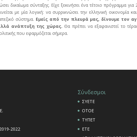
ει δικαίωμα σύνταξης. Είχε ξεκινήσει ένα τέτοιο πρόγραμμα για 
ινείται με μία λογική: να συρρικνώσει την ελληνική οικονομία κα
ραπεζικό σύστημα.
Εμείς από την πλευρά μας, δίνουμε τον α
αλλά ανάπτυξη της χώρας.
Θα πρέπει να εξαφανιστεί το τέρα
πολιτικής που εφαρμόζεται σήμερα.
Σύνδεσμοι
ΣΥΕΤΕ
Ε.
ΟΤΟΕ
ΤΥΠΕΤ
 2019-2022
ΕΤΕ