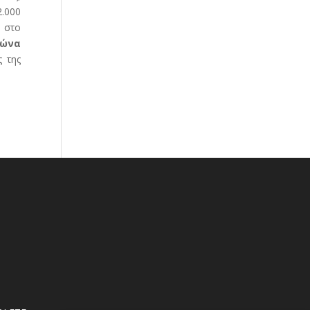
2.000
ι στο
γώνα
ς της