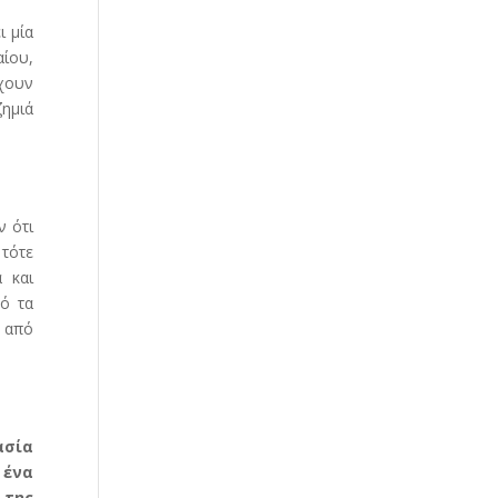
ι μία
αίου,
έχουν
ζημιά
ν ότι
τότε
 και
μό τα
ί από
ασία
 ένα
 της