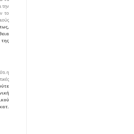
ι την
αν το
αιούς
πως,
θεια
 της
ότι η
τικές
ούτε
νική
ικού
κατ.