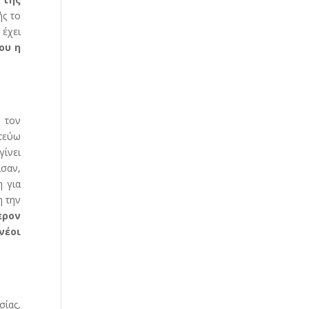
ής το
 έχει
ου η
 τον
στεύω
γίνει
ισαν,
η για
η την
ερον
νέοι
σίας,