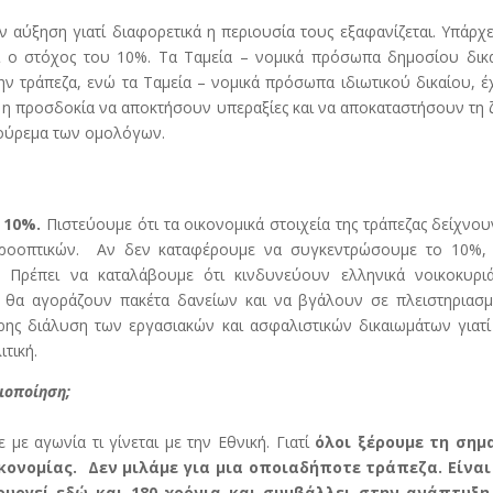
 αύξηση γιατί διαφορετικά η περιουσία τους εξαφανίζεται. Υπάρχε
εί ο στόχος του 10%. Τα Ταμεία – νομικά πρόσωπα δημοσίου δικ
ην τράπεζα, ενώ τα Ταμεία – νομικά πρόσωπα ιδιωτικού δικαίου, 
 η προσδοκία να αποκτήσουν υπεραξίες και να αποκαταστήσουν τη 
κούρεμα των ομολόγων.
 10%.
Πιστεύουμε ότι τα οικονομικά στοιχεία της τράπεζας δείχνου
προοπτικών. Αν δεν καταφέρουμε να συγκεντρώσουμε το 10%, 
. Πρέπει να καταλάβουμε ότι κινδυνεύουν ελληνικά νοικοκυριά
ου θα αγοράζουν πακέτα δανείων και να βγάλουν σε πλειστηριασ
ρης διάλυση των εργασιακών και ασφαλιστικών δικαιωμάτων γιατ
τική.
ιοποίηση;
με αγωνία τι γίνεται με την Εθνική. Γιατί
όλοι ξέρουμε τη σημ
κονομίας. Δεν μιλάμε για μια οποιαδήποτε τράπεζα. Είναι
ουργεί εδώ και 180 χρόνια και συμβάλλει στην ανάπτυξη