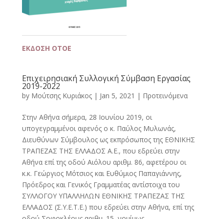
ΕΚΔΟΣΗ ΟΤΟΕ
Επιχειρησιακή Συλλογική Σύμβαση Εργασίας
2019-2022
by
Μούτσης Κυριάκος
|
Jan 5, 2021
|
Προτεινόμενα
Στην Αθήνα σήμερα, 28 Ιουνίου 2019, οι
υπογεγραμμένοι αφενός ο κ. Παύλος Μυλωνάς,
Διευθύνων Σύμβουλος ως εκπρόσωπος της ΕΘΝΙΚΗΣ
ΤΡΑΠΕΖΑΣ ΤΗΣ ΕΛΛΑΔΟΣ Α.Ε., που εδρεύει στην
Αθήνα επί της οδού Αιόλου αριθμ. 86, αφετέρου οι
κ.κ. Γεώργιος Μότσιος και Ευθύμιος Παπαγιάννης,
Πρόεδρος και Γενικός Γραμματέας αντίστοιχα του
ΣΥΛΛΟΓΟΥ ΥΠΑΛΛΗΛΩΝ ΕΘΝΙΚΗΣ ΤΡΑΠΕΖΑΣ ΤΗΣ
ΕΛΛΑΔΟΣ (Σ.Υ.Ε.Τ.Ε.) που εδρεύει στην Αθήνα, επί της
οδού Σοφοκλέους αριθμ. 15, νομίμως