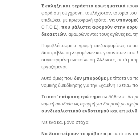
Έκπληξη και τεράστια ερωτηματικά
προκά
φορά στη σύγχρονη, τουλάχιστον, ιστορία του 
επιδιώκει, με πρωτοφανή τρόπο,
να υπονομε
Ο.Τ.Ο.Ε.),
που μάλιστα αφορούν στην κορυ
δεκαετιών
, αμαυρώνοντας τους αγώνες και τ
Παραβλέπουμε τη γραφή «πεζοδρομίου», τα αστε
διαστρέβλωση λεγομένων και γεγονότων που 
συγκεκριμένη ανακοίνωση. Άλλωστε, αυτά μπορο
εργαζόμενοι.
Αυτό όμως που
δεν μπορούμε
με τίποτα να π
νομικής διεκδίκησης για την «χαμένη 12ετία» π
Το
κατ’ επίφαση ερώτημα
αν δήθεν
«…δεσμε
νομική αντιδικία ως αφορμή για δυσμενή μεταχεί
συνδικαλιστικού ενδοτισμού και επικίν
Με ένα και μόνο στόχο:
Να διασπείρουν το φόβο
και με αυτό τον τ