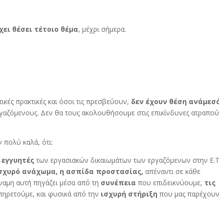
χει θέσει τέτοιο θέμα
, μέχρι σήμερα.
τικές πρακτικές και όσοι τις πρεσβεύουν,
δεν έχουν θέση ανάμεσ
ργαζόμενους. Δεν θα τους ακολουθήσουμε στις επικίνδυνες ατραπού
 πολύ καλά, ότι:
ί εγγυητές
των εργασιακών δικαιωμάτων των εργαζόμενων στην Ε.Τ.
ισχυρό ανάχωμα, η ασπίδα προστασίας,
απέναντι σε κάθε
ναμη αυτή πηγάζει μέσα από τη
συνέπεια
που επιδεικνύουμε,
τις
πηρετούμε, και φυσικά από την
ισχυρή
στήριξη
που μας παρέχουν