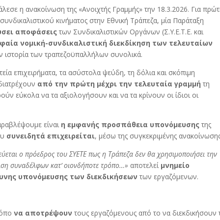
λεσε η ανακοίνωση της «Ανοιχτής Γραμμής» την 18.3.2026. Για πρώ
συνδικαλιστικού κινήματος στην Εθνική Τράπεζα, μία Παράταξη
ύσει αποφάσεις
των Συνδικαλιστικών Οργάνων (Σ.Υ.Ε.Τ.Ε. και
φαία νομική-συνδικαλιστική διεκδίκηση των τελευταίων
ην ιστορία των τραπεζοϋπαλλήλων συνολικά.
ία επιχειρήματα, τα ασύστολα ψεύδη, τη δόλια και σκόπιμη
διατρέχουν
από την πρώτη μέχρι την τελευταία γραμμή
τη
ύν εύκολα να τα αξιολογήσουν και να τα κρίνουν οι ίδιοι οι
αραβλέψουμε είναι
η εμφανής προσπάθεια υπονόμευσης
της
ου
συνειδητά επιχειρείται
, μέσω της συγκεκριμένης ανακοίνωσης
ύεται ο πρόεδρος του ΣΥΕΤΕ πως η Τράπεζα δεν θα χρησιμοποιήσει την
ριση συναδέλφων κατ’ οιονδήποτε τρόπο…»
αποτελεί
μνημείο
δυνης υπονόμευσης των διεκδικήσεων
των εργαζόμενων.
ρόπο
να αποτρέψουν
τους εργαζόμενους από το να διεκδικήσουν 