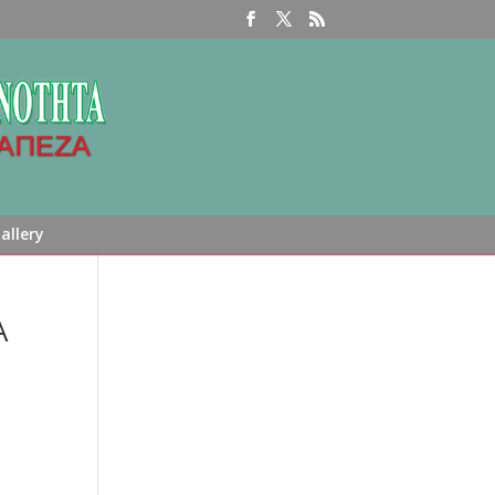
allery
Α