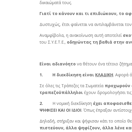
δικαιώματά τους.
Γιατί το κάνουν και τι επιδιώκουν, το α
Δυστυχώς, έτσι φαίνεται να αντιλαμβάνεται τον
Αναμφίβολα, η ανακοίνωση αυτή αποτελεί
σκο
του Σ.Υ.Ε.Τ.Ε.,
οδηγώντας τη βαθιά στην α
Είναι αδιανόητο
να θέτουν ένα τέτοιο ζήτημα
1.
Η διεκδίκηση είναι
ΚΛΑΔΙΚΗ
. Αφορά 
Σε όλες τις Τράπεζες τα Σωματεία
προχωρούν σ
τραπεζοϋπάλληλοι
έχουν δρομολογήσει τις 
2.
Η νομική διεκδίκηση
έχει αποφασισθ
ΨΗΦΙΣΕΙ ΚΑΙ ΟΙ ΙΔΙΟΙ
. Όπως έπραξαν αντίστοιχα 
Δηλαδή, στήριξαν και ψήφισαν κάτι το οποίο θ
πιστεύουν, άλλα ψηφίζουν, άλλα λένε κ