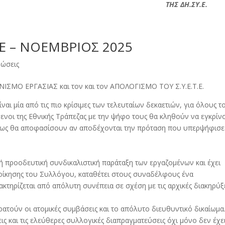
ΤΗΣ ΔΗ.ΣΥ.Ε.
Τ.Ε – ΝΟΕΜΒΡΙΟΣ 2025
νώσεις
ΣΜΟ ΕΡΓΑΣΙΑΣ και τον και τον ΑΠΟΛΟΓΙΣΜΟ ΤΟΥ Σ.Υ.Ε.Τ.Ε.
ίναι μία από τις πιο κρίσιμες των τελευταίων δεκαετιών, για όλους τ
ενοι της Εθνικής Τράπεζας με την ψήφο τους θα κληθούν να εγκρίν
ρίως θα αποφασίσουν αν αποδέχονται την πρόταση που υπερψήφισε
κή προοδευτική συνδικαλιστική παράταξη των εργαζομένων και έχει
διοίκησης του Συλλόγου, καταθέτει στους συναδέλφους ένα
τηρίζεται από απόλυτη συνέπεια σε σχέση με τις αρχικές διακηρύξ
κρατούν οι ατομικές συμβάσεις και το απόλυτο διευθυντικό δικαίωμα
ις και τις ελεύθερες συλλογικές διαπραγματεύσεις όχι μόνο δεν έχε