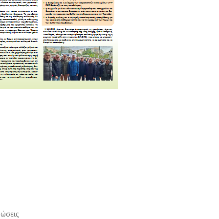
νώσεις