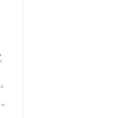
ά
ς
Ε..
 οι