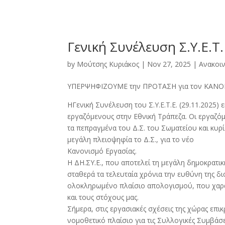
Γενική Συνέλευση Σ.Υ.Ε.
by
Μούτσης Κυριάκος
|
Nov 27, 2025
|
Ανακοι
ΥΠΕΡΨΗΦΙΖΟΥΜΕ την ΠΡΟΤΑΣΗ για τον ΚΑΝΟΝΙ
ΗΓενική Συνέλευση του Σ.Υ.Ε.Τ.Ε. (29.11.2025) ε
εργαζόμενους στην Εθνική Τράπεζα. Οι εργαζόμ
τα πεπραγμένα του Δ.Σ. του Σωματείου και κυ
μεγάλη πλειοψηφία το Δ.Σ., για το νέο
Κανονισμό Εργασίας.
Η ΔΗ.ΣΥ.Ε., που αποτελεί τη μεγάλη δημοκρατι
σταθερά τα τελευταία χρόνια την ευθύνη της 
ολοκληρωμένο πλαίσιο απολογισμού, που χαρακ
και τους στόχους μας.
Σήμερα, στις εργασιακές σχέσεις της χώρας επι
νομοθετικό πλαίσιο για τις Συλλογικές Συμβάσε