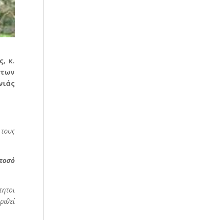
, κ.
 των
νιάς
 τους
ποσό
τητοι
ριθεί