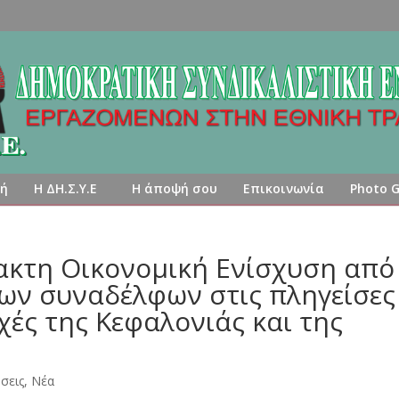
κή
Η ΔΗ.Σ.Υ.Ε
Η άποψή σου
Επικοινωνία
Photo G
τακτη Οικονομική Ενίσχυση από
των συναδέλφων στις πληγείσες
χές της Κεφαλονιάς και της
σεις
,
Νέα