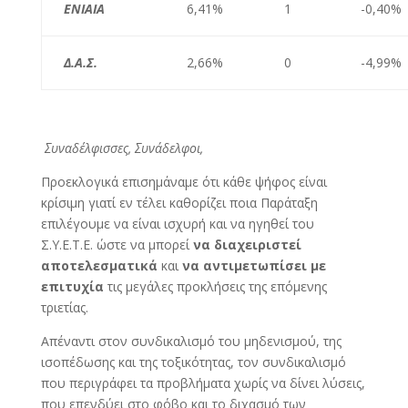
ΕΝΙΑΙΑ
6,41%
1
-0,40%
Δ.Α.Σ.
2,66%
0
-4,99%
Συναδέλφισσες, Συνάδελφοι,
Προεκλογικά επισημάναμε ότι κάθε ψήφος είναι
κρίσιμη γιατί εν τέλει καθορίζει ποια Παράταξη
επιλέγουμε να είναι ισχυρή και να ηγηθεί του
Σ.Υ.Ε.Τ.Ε. ώστε να μπορεί
να διαχειριστεί
αποτελεσματικά
και
να αντιμετωπίσει με
επιτυχία
τις μεγάλες προκλήσεις της επόμενης
τριετίας.
Απέναντι στον συνδικαλισμό του μηδενισμού, της
ισοπέδωσης και της τοξικότητας, τον συνδικαλισμό
που περιγράφει τα προβλήματα χωρίς να δίνει λύσεις,
που επενδύει στο φόβο και το διχασμό των