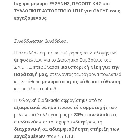
Ισχυρό μήνυμα ΕΥΘΥΝΗΣ, ΠΡΟΟΠΤΙΚΗΣ και
ΣΥΛΛΟΓΙΚΗΣ ΑΥΤΟΠΕΠΟΙΘΗΣΗΣ για ΟΛΟΥΣ τους
εργαζόμενους
Συναδέλφισσες, Συνάδελφοι,
Η ολοκλήρωση της καταμέτρησης και διαλογής των
ψηφοδελτίων για το Διοικητικό Συμβούλιο του
Σ.Υ.Ε.Τ.Ε. επεφύλασσε μια
ιστορική Νίκη για την
Παράταξή μας
, στέλνοντας ταυτόχρονα πολλαπλά
και ξεκάθαρα
μηνύματα προς κάθε κατεύθυνση
και σε όλα τα επίπεδα.
Η εκλογική διαδικασία σφραγίστηκε από το
εξαιρετικά
υψηλό ποσοστό συμμετοχής
των
μελών του Συλλόγου μας με
80%
πανελλαδικά
,
αποδεικνύοντας το ισχυρό ενδιαφέρον, τη
διαχρονική
και
αδιαμφισβήτητη στήριξη των
εργαζομένων
στον Σ.Υ.Ε.Τ.Ε.