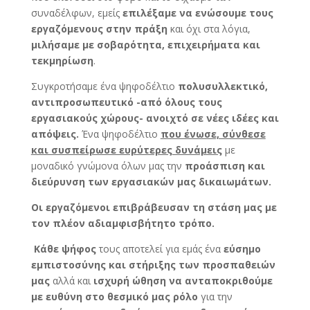
συναδέλφων, εμείς
επιλέξαμε να ενώσουμε τους
εργαζόμενους στην πράξη
και όχι στα λόγια,
μιλήσαμε με σοβαρότητα, επιχειρήματα και
τεκμηρίωση
.
Συγκροτήσαμε ένα ψηφοδέλτιο
πολυσυλλεκτικό,
αντιπροσωπευτικό -από όλους τους
εργασιακούς χώρους- ανοιχτό σε νέες ιδέες και
απόψεις.
Ένα ψηφοδέλτιο
που ένωσε, σύνθεσε
και συσπείρωσε ευρύτερες δυνάμεις
με
μοναδικό γνώμονα όλων μας την
προάσπιση και
διεύρυνση των εργασιακών μας δικαιωμάτων.
Οι εργαζόμενοι επιβράβευσαν τη στάση μας με
τον πλέον αδιαμφισβήτητο τρόπο.
Κάθε ψήφος
τους αποτελεί για εμάς ένα
εύσημο
εμπιστοσύνης και στήριξης των προσπαθειών
μας
αλλά και
ισχυρή ώθηση να ανταποκριθούμε
με ευθύνη στο θεσμικό μας ρόλο
για την