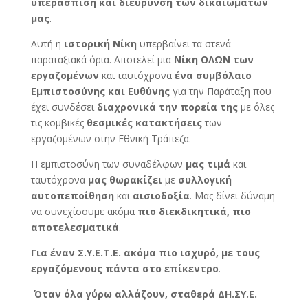
υπεράσπιση και διεύρυνση των δικαιωμάτων
μας
.
Αυτή η
ιστορική Νίκη
υπερβαίνει τα στενά
παραταξιακά όρια. Αποτελεί μια
Νίκη ΟΛΩΝ των
εργαζομένων
και ταυτόχρονα
ένα συμβόλαιο
Εμπιστοσύνης και Ευθύνης
για την Παράταξη που
έχει συνδέσει
διαχρονικά την πορεία της
με όλες
τις κομβικές
θεσμικές κατακτήσεις
των
εργαζομένων στην Εθνική Τράπεζα.
Η εμπιστοσύνη των συναδέλφων
μας τιμά
και
ταυτόχρονα
μας θωρακίζει
με
συλλογική
αυτοπεποίθηση
και
αισιοδοξία
. Μας δίνει δύναμη
να συνεχίσουμε ακόμα
πιο διεκδικητικά,
πιο
αποτελεσματικά
.
Για έναν Σ.Υ.Ε.Τ.Ε. ακόμα πιο ισχυρό, με τους
εργαζόμενους πάντα στο επίκεντρο
.
Όταν όλα γύρω αλλάζουν, σταθερά ΔΗ.ΣΥ.Ε.