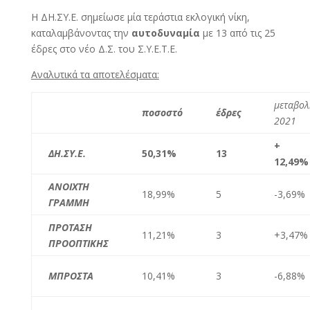
Η ΔΗ.ΣΥ.Ε. σημείωσε μία τεράστια εκλογική νίκη,
καταλαμβάνοντας την
αυτοδυναμία
με 13 από τις 25
έδρες στο νέο Δ.Σ. του Σ.Υ.Ε.Τ.Ε.
Αναλυτικά τα αποτελέσματα:
μεταβολ
ποσοστό
έδρες
2021
+
ΔΗ.ΣΥ.Ε.
50,31%
13
12,49%
ΑΝΟΙΧΤΗ
18,99%
5
-3,69%
ΓΡΑΜΜΗ
ΠΡΟΤΑΣΗ
11,21%
3
+3,47%
ΠΡΟΟΠΤΙΚΗΣ
ΜΠΡΟΣΤΑ
10,41%
3
-6,88%