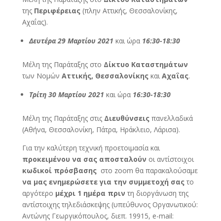
της
Περιφέρειας
(πλην Αττικής, Θεσσαλονίκης,
Αχαΐας).
Δευτέρα 29 Μαρτίου 2021
και ώρα
16:30-18:30
Μέλη της Παράταξης στο
Δίκτυο Καταστημάτων
των Νομών
Αττικής, Θεσσαλονίκης
και
Αχαΐας
.
Τρίτη 30 Μαρτίου 2021
και ώρα
16:30-18:30
Μέλη της Παράταξης στις
Διευθύνσεις
πανελλαδικά
(Αθήνα, Θεσσαλονίκη, Πάτρα, Ηράκλειο, Λάρισα).
Για την καλύτερη τεχνική προετοιμασία και
προκειμένου να σας αποσταλούν
οι αντίστοιχοι
κωδικοί πρόσβασης
στο zoom θα παρακαλούσαμε
να μας ενημερώσετε για την συμμετοχή σας
το
αργότερο
μέχρι 1 ημέρα πριν
τη διοργάνωση της
αντίστοιχης τηλεδιάσκεψης (υπεύθυνος Οργανωτικού:
Αντώνης Γεωργικόπουλος, διεπ. 19915, e-mail: