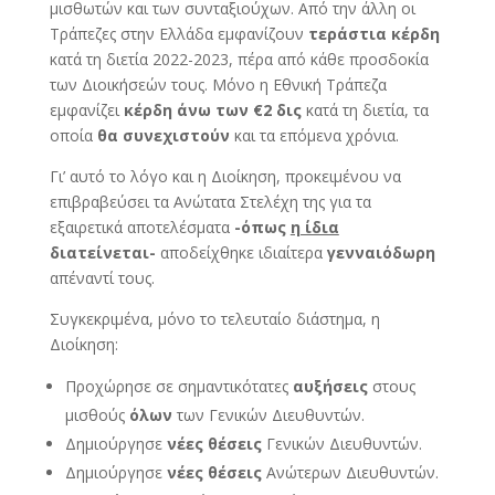
μισθωτών και των συνταξιούχων. Από την άλλη οι
Τράπεζες στην Ελλάδα εμφανίζουν
τεράστια κέρδη
κατά τη διετία 2022-2023, πέρα από κάθε προσδοκία
των Διοικήσεών τους. Μόνο η Εθνική Τράπεζα
εμφανίζει
κέρδη άνω των €2 δις
κατά τη διετία, τα
οποία
θα συνεχιστούν
και τα επόμενα χρόνια.
Γι’ αυτό το λόγο και η Διοίκηση, προκειμένου να
επιβραβεύσει τα Ανώτατα Στελέχη της για τα
εξαιρετικά αποτελέσματα
-όπως
η ίδια
διατείνεται-
αποδείχθηκε ιδιαίτερα
γενναιόδωρη
απέναντί τους.
Συγκεκριμένα, μόνο το τελευταίο διάστημα, η
Διοίκηση:
Προχώρησε σε σημαντικότατες
αυξήσεις
στους
μισθούς
όλων
των Γενικών Διευθυντών.
Δημιούργησε
νέες θέσεις
Γενικών Διευθυντών.
Δημιούργησε
νέες θέσεις
Ανώτερων Διευθυντών.