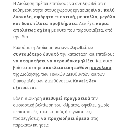
Η Διοίκηση πρέπει επιτέλους να αντιληφθεί ότι η
καθημερινότητα στους χώρους εργασίας
είναι πολύ
δύσκολη, αφόρητα πιεστική, με πολλά, μεγάλα
και δυσεπίλυτα προβλήματα
. Δεν έχει
καμία
απολύτως σχέση
με αυτό που παρουσιάζεται από
την ίδια.
Καλούμε τη Διοίκηση
να αντιληφθεί το
συντομότερο δυνατό
την κατάσταση και επιτέλους
να σταματήσει να στρουθοκαμηλίζει
. Και αυτό
βρίσκεται στην
αποκλειστική ευθύνη
συνολικά
της Διοίκησης, των Γενικών Διευθυντών και των
Επικεφαλής των Διευθύνσεων.
Κανείς δεν
εξαιρείται.
Εάν η Διοίκηση
επιθυμεί πραγματικά
την
ουσιαστική βελτίωση του κλίματος, οφείλει, χωρίς
περιστροφές, τακτικισμούς ή «εγωιστικές»
προσεγγίσεις,
να προχωρήσει άμεσα
στις
παρακάτω κινήσεις: