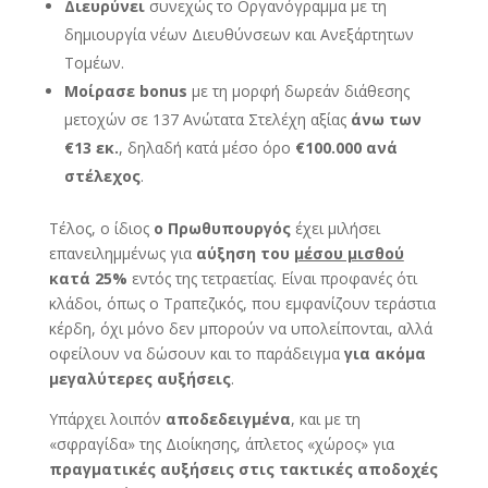
Διευρύνει
συνεχώς το Οργανόγραμμα με τη
δημιουργία νέων Διευθύνσεων και Ανεξάρτητων
Τομέων.
Μοίρασε
bonus
με τη μορφή δωρεάν διάθεσης
μετοχών σε 137 Ανώτατα Στελέχη αξίας
άνω των
€13 εκ.
, δηλαδή κατά μέσο όρο
€100.000 ανά
στέλεχος
.
Τέλος, ο ίδιος
ο Πρωθυπουργός
έχει μιλήσει
επανειλημμένως για
αύξηση του
μέσου μισθού
κατά 25%
εντός της τετραετίας. Είναι προφανές ότι
κλάδοι, όπως ο Τραπεζικός, που εμφανίζουν τεράστια
κέρδη, όχι μόνο δεν μπορούν να υπολείπονται, αλλά
οφείλουν να δώσουν και το παράδειγμα
για ακόμα
μεγαλύτερες αυξήσεις
.
Υπάρχει λοιπόν
αποδεδειγμένα
, και με τη
«σφραγίδα» της Διοίκησης, άπλετος «χώρος» για
πραγματικές αυξήσεις στις τακτικές αποδοχές