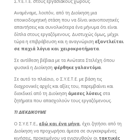
Σ.Υ.Ε.Τ.Ε. στους εργασιακούς χώρους.
Αναμέναμε, λοιπόν, από τη Διοίκηση μια
εποικοδομητική στάση που να δίνει ικανοποιητικές
απαντήσεις και συνολικότερα ένα μήνυμα ότι είναι
δίπλα στους εργαζόμενους. Δυστυχώς όμως, μέχρι
τώρα η επιβράβευση και η αναγνώριση
εξαντλείται
σε παχιά λόγια και χειροκροτήματα
.
Σε αντίθεση βέβαια με τα Ανώτατα Στελέχη όπου
φυσικά η Διοίκηση
φέρθηκε γαλαντόμα
.
Σε αυτό το πλαίσιο, ο Σ.Υ.Ε.Τ.Ε. με βάση τις
διαχρονικές αρχές και αξίες του, παρεμβαίνει και
διεκδικεί από τη Διοίκηση
άμεσες λύσεις
στα
ζητήματα που απασχολούν τους εργαζόμενους.
ΤΙ ΔΙΕΚΔΙΚΟΥΜΕ
Ο Σ.Υ.Ε.Τ.Ε.,
εδώ και ένα μήνα
, έχει ζητήσει από τη
Διοίκηση να προχωρήσει άμεσα σε συγκεκριμένες
κινήσεις, προκειμένου να ενισχυθούν οι
τακτικές