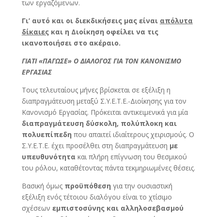
των εργαζόμενων.
Γι’ αυτό και οι διεκδικήσεις μας είναι
απόλυτα
δίκαιες
και η Διοίκηση οφείλει να τις
ικανοποιήσει στο ακέραιο.
ΓΙΑΤΙ «ΠΑΓΩΣΕ» Ο ΔΙΑΛΟΓΟΣ ΓΙΑ ΤΟΝ ΚΑΝΟΝΙΣΜΟ
ΕΡΓΑΣΙΑΣ
Τους τελευταίους μήνες βρίσκεται σε εξέλιξη η
διαπραγμάτευση μεταξύ Σ.Υ.Ε.Τ.Ε.-Διοίκησης για τον
Κανονισμό Εργασίας. Πρόκειται αντικειμενικά για μία
διαπραγμάτευση δύσκολη, πολύπλοκη και
πολυεπίπεδη
που απαιτεί ιδιαίτερους χειρισμούς. Ο
Σ.Υ.Ε.Τ.Ε. έχει προσέλθει στη διαπραγμάτευση
με
υπευθυνότητα
και πλήρη επίγνωση του θεσμικού
του ρόλου, καταθέτοντας πάντα τεκμηριωμένες θέσεις.
Βασική όμως
προϋπόθεση
για την ουσιαστική
εξέλιξη ενός τέτοιου διαλόγου είναι το χτίσιμο
σχέσεων
εμπιστοσύνης και αλληλοσεβασμού