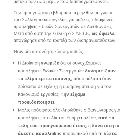
μεταξύ των δύο μερών που διαπραγματεύονται.
Την προηγούμενη εβδομάδα περιήλθαν σε γνώση
του Συλλόγου καταγγελίες για μαζικές -αδιαφανείς-
προσλήψεις Ειδικών Συνεργατών σε Διευθύνσεις.
Μετά από αυτή την εξέλιξη ο Σ.Υ.Ε.Τ.Ε.,
ως όφειλε
,
αποχώρησε από το τραπέζι των διαπραγματεύσεων.
Ήταν μία αυτονόητη κίνηση, καθώς:
Η Διοίκηση
γνώριζε
ότι οι συνεχιζόμενες
προσλήψεις Ειδικών Συνεργατών
δυναμιτίζουν
το κλίμα εμπιστοσύνης
, πόσο μάλιστα όταν
βρίσκεται σε εξέλιξη η διαπραγμάτευση για τον
Κανονισμό Εργασίας.
Την είχαμε
προειδοποιήσει
.
Μόλις πρόσφατα ολοκληρώθηκε ο διαγωνισμός για
προσλήψεις στο Δίκτυο. Υπάρχει πλέον,
από τα
τέλη του προηγούμενου έτους
, η
δυνατότητα
άμεσης πρόσληψης
προσωπικού από τη
λίστα