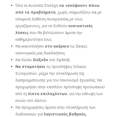
Όλα τα Ανώτατα Στελέχη
να «σκύψουν» πάνω
από τα προβλήματα
, χωρίς «παρωπίδες» και με
ειλικρινή διάθεση συνεργασίας με τους
εργαζόμενους, για να δοθούν
ουσιαστικές
λύσεις
που θα βελτιώσουν άμεσα την
καθημερινότητα τους.
Να ικανοποιήσει
στο ακέραιο
τις δίκαιες
οικονομικές μας διεκδικήσεις.
Να δώσει
διέξοδο
στο Εφάπαξ.
Να σταματήσει
τις προσλήψεις Ειδικών
Συνεργατών, μέχρι την ολοκλήρωση της
διαπραγμάτευσης για τον Κανονισμό Εργασίας. Να
προχωρήσει στην επιπλέον πρόσληψη προσωπικού
από τη
λίστα επιλαχόντων
, για την κάλυψη των
κενών στο Δίκτυο.
Να προχωρήσεις άμεσα στην ολοκλήρωση των
διαδικασιών για
λογιστικούς βαθμούς,