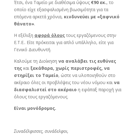
Έτσι, ένα Ταμείο με διαθέσιμα ύψους
€90 εκ.
, το
οποίο είχε εξασφαλισμένη βιωσιμότητα για τα
επόμενα αρκετά χρόνια,
κινδυνεύει με «ξαφνικό
θάνατο»
.
Η εξέλιξη
αφορά όλους
τους εργαζόμενους στην
Ε.Τ.Ε.. Είτε πρόκειται για απλό υπάλληλο, είτε για
Γενικό Διευθυντή.
Καλούμε τη Διοίκηση
να αναλάβει τις ευθύνες
της
και
ξεκάθαρα, χωρίς περιστροφές, να
στηρίξει το Ταμείο
, ώστε να υλοποιηθούν στο
ακέραιο όλες οι προβλέψεις του νέου νόμου και
να
διασφαλιστεί στο ακέραιο
η εφάπαξ παροχή για
όλους τους εργαζόμενους.
Είναι μονόδρομος.
Συναδέλφισσες, συνάδελφοι,