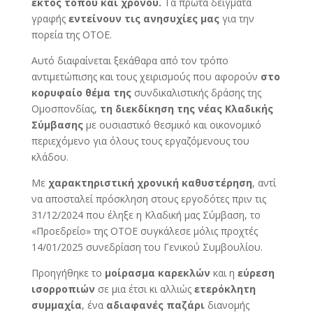
εκτός τόπου και χρόνου.
Τα πρώτα δείγματα
γραφής
εντείνουν τις ανησυχίες μας
για την
πορεία της ΟΤΟΕ.
Αυτό διαφαίνεται ξεκάθαρα από τον τρόπο
αντιμετώπισης και τους χειρισμούς που αφορούν
στο
κορυφαίο θέμα της
συνδικαλιστικής δράσης της
Ομοσπονδίας,
τη διεκδίκηση της νέας Κλαδικής
Σύμβασης
με ουσιαστικό θεσμικό και οικονομικό
περιεχόμενο για όλους τους εργαζόμενους του
κλάδου.
Με
χαρακτηριστική χρονική καθυστέρηση
, αντί
να αποσταλεί πρόσκληση στους εργοδότες πριν τις
31/12/2024 που έληξε η Κλαδική μας Σύμβαση, το
«Προεδρείο» της ΟΤΟΕ συγκάλεσε μόλις προχτές
14/01/2025 συνεδρίαση του Γενικού Συμβουλίου.
Προηγήθηκε το
μοίρασμα καρεκλών
και η
εύρεση
ισορροπιών
σε μια έτσι κι αλλιώς
ετερόκλητη
συμμαχία
, ένα
αδιαφανές παζάρι
διανομής