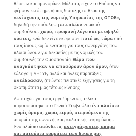
θέσεων και προνομίων. Μάλιστα, είχαν το θράσος να
φέρουν εκτός ημερήσιας διάταξης το θέμα της
«ενίσχυσης της νομικής Υπηρεσίας της ΟΤΟΕ»,
δηλαδή την πρόσληψη
επιπλέον
νομικού
συμβούλου,
χωρίς προφανή λόγο και με υψηλό
κόστος
, ενώ δεν είχε εκφραστεί
ποτέ ως τώρα
από
τους ίδιους καμία ένσταση για τους συνεργάτες που
πλαισιώνουν για δεκαετίες με τις νομικές του
συμβουλές την Ομοσπονδία.
Θέμα που
αναγκάστηκαν να αποσύρουν άρον άρον,
όταν
εύλογα η ΔΗΣΥΕ, αλλά και άλλες παρατάξεις
αντέδρασαν
, ζητώντας πειστικές εξηγήσεις για τη
σκοπιμότητα μιας τέτοιας κίνησης.
Δυστυχώς για τους εργαζόμενους, τελικά
παρουσιάστηκε στο Γενικό Συμβούλιο ένα
πλαίσιο
χωρίς όραμα, χωρίς ειρμό, στερούμενο
της
απαραίτητης συνοχής και ρεαλιστικής τεκμηρίωσης.
Ένα πλαίσιο
ασύνδετο
,
αντιγράφοντας ακόμα
και αυτούσια κομμάτια των δικών μας