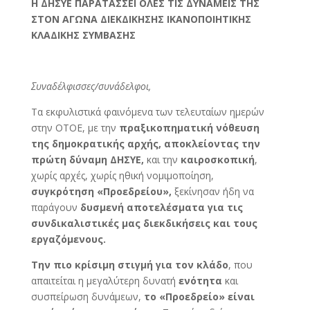
Η ΔΗΣΥΕ ΠΑΡΑΤΑΣΣΕΙ ΟΛΕΣ ΤΙΣ ΔΥΝΑΜΕΙΣ ΤΗΣ
ΣΤΟΝ ΑΓΩΝΑ ΔΙΕΚΔΙΚΗΣΗΣ ΙΚΑΝΟΠΟΙΗΤΙΚΗΣ
ΚΛΑΔΙΚΗΣ ΣΥΜΒΑΣΗΣ
Συναδέλφισσες/συνάδελφοι,
Τα εκφυλιστικά φαινόμενα των τελευταίων ημερών
στην ΟΤΟΕ, με την
πραξικοπηματική νόθευση
της δημοκρατικής αρχής, αποκλείοντας την
πρώτη δύναμη ΔΗΣΥΕ,
και την
καιροσκοπική
,
χωρίς αρχές, χωρίς ηθική νομιμοποίηση,
συγκρότηση «Προεδρείου»,
ξεκίνησαν ήδη να
παράγουν
δυσμενή αποτελέσματα για τις
συνδικαλιστικές μας διεκδικήσεις και τους
εργαζόμενους.
Την πιο κρίσιμη στιγμή για τον κλάδο
, που
απαιτείται η μεγαλύτερη δυνατή
ενότητα
και
συσπείρωση δυνάμεων,
το «Προεδρείο» είναι