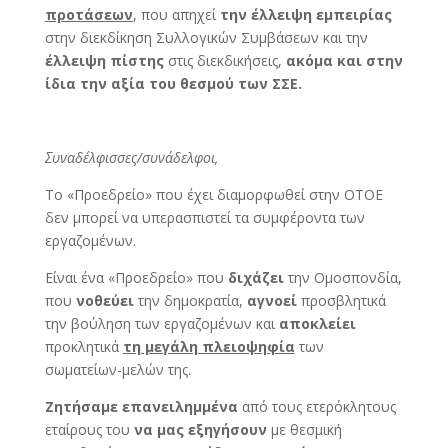
προτάσεων
, που απηχεί
την έλλειψη εμπειρίας
στην διεκδίκηση Συλλογικών Συμβάσεων και την
έλλειψη πίστης
στις διεκδικήσεις,
ακόμα και στην
ίδια την αξία του θεσμού των ΣΣΕ.
Συναδέλφισσες/συνάδελφοι,
Το «Προεδρείο» που έχει διαμορφωθεί στην ΟΤΟΕ
δεν μπορεί να υπερασπιστεί τα συμφέροντα των
εργαζομένων.
Είναι ένα «Προεδρείο» που
διχάζει
την Ομοσπονδία,
που
νοθεύει
την δημοκρατία,
αγνοεί
προσβλητικά
την βούληση των εργαζομένων και
αποκλείει
προκλητικά
τη μεγάλη πλειοψηφία
των
σωματείων-μελών της.
Ζητήσαμε
επανειλημμένα
από τους ετερόκλητους
εταίρους του
να μας εξηγήσουν
με θεσμική