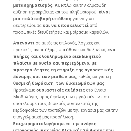
μετασχηματισμός,
AI
, κτλ.)
και την αλματώδη
αύξηση της ακρίβειας και του πληθωρισμού,
είναι
μια πολύ σοβαρή υπόθεση
για να γίνει
δευτερεύουσα
και να υποσκελιστεί
από
προσωπικές διευθετήσεις και μοίρασμα καρεκλών.
Απέναντι
σε αυτές τις επιλογές, λογικές και
πρακτικές, αναπτύξαμε, υπεύθυνα και διεξοδικά,
ένα
πλήρες και ολοκληρωμένο
διεκδικητικό
πλαίσιο με ουσία και περιεχόμενο, με
προτεραιότητες τη στήριξη της αγοραστικής
δύναμης και των μισθών μας,
καθώς και για
τη
θεσμική θωράκιση των δικαιωμάτων μας.
Προτείναμε
ουσιαστικές αυξήσεις
στο Ενιαίο
Μισθολόγιο, προς όφελος των εργαζομένων που
αποτελούμε τους βασικούς συντελεστές της
κερδοφορίας των τραπεζών με την εργασία μας και την
επαγγελματική μας προσήλωση.
Επιχειρηματολογήσαμε
για την
ανάγκη
υπογραφής μιας νέας Κλαδικής Σύμβασης
που