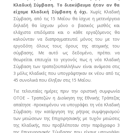
Κλαδική Σύμβαση. Το διακύβευμα ήταν αν θα
είχαμε Κλαδική Σύμβαση ή όχι.
Χωρίς Κλαδική
Σύμβαση, από τις 15 Μαΐου θα ίσχυε η μετενέργεια
δηλαδή θα ίσχυαν μόνο ο βασικός μισθός και
ελάχιστα επιδόματα και ο κάθε εργαζόμενος θα
καλούνταν να διαπραγματευτεί μόνος του με τον
εργοδότη όλους τους όρους της ατομικής του
σύμβασης. Με αυτό ως δεδομένο, πρέπει να
θεωρείται επιτυχία το γεγονός πως η νέα Κλαδική
Σύμβαση των τραπεζοϋπαλλήλων είναι ανάμεσα στις
3 μόλις Κλαδικές που υπογράφτηκαν εκ νέου από τις
45 συνολικά που έληξαν στις 15 Μαΐου.
Τιε τελευταίες ημέρες πριν την οριστική συμφωνία
ΟΤΟΕ – Τραπεζών η Διοίκηση της Εθνικής Τράπεζας
απαίτησε -προκειμένου να υπογράψει τη νέα Κλαδική
Σύμβαση- την κατάργηση της ρήτρας συμψηφισμού
των μειώσεων της Επιχειρησιακής με τυχόν μειώσεις
της Κλαδικής, που προβλέποταν στην παράγραφο 3
της Επιχειρησιακής Σύμβασης που είχαμε υπογράψει