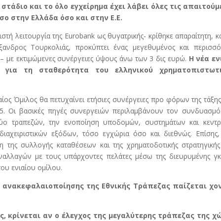
τάδιο και το όλο εγχείρημα έχει λάβει όλες τις απαιτούμ
σο στην Ελλάδα όσο και στην Ε.Ε.
στή λειτουργία της Eurobank ως θυγατρικής- κρίθηκε απαραίτητη, 
ανδρος Τουρκολιάς, προκύπτει ένας μεγεθυμένος και περισσό
 – με εκτιμώμενες συνέργειες ύψους άνω των 3 δις ευρώ.
Η νέα εν
 για τη σταθερότητα του ελληνικού χρηματοπιστωτ
αίος Όμιλος θα πετυχαίνει ετήσιες συνέργειες προ φόρων της τάξη
15. Οι βασικές πηγές συνεργειών περιλαμβάνουν τον συνδυασμό
ύο τραπεζών, την ενοποίηση υποδομών, συστημάτων και κεντρ
διαχειριστικών εξόδων, τόσο εγχώρια όσο και διεθνώς. Επίσης,
ση της συλλογής καταθέσεων και της χρηματοδοτικής στρατηγική
ναλλαγών με τους υπάρχοντες πελάτες μέσω της διευρυμένης γκ
ου ενιαίου ομίλου.
α ανακεφαλαιοποίησης της Εθνικής Τράπεζας παίζεται χο
, κρίνεται αν ο έλεγχος της μεγαλύτερης τράπεζας της χ