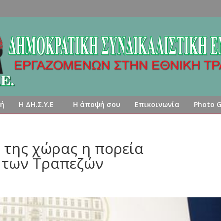
κή
Η ΔΗ.Σ.Υ.Ε
Η άποψή σου
Επικοινωνία
Photo G
ν της χώρας η πορεία
 των Τραπεζών