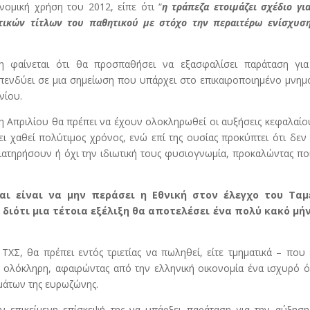
ομική χρήση του 2012, είπε ότι “
η τράπεζα ετοιμάζει σχέδιο γι
ωτικών τίτλων του παθητικού με στόχο την περαιτέρω ενίσχυση
η φαίνεται ότι θα προσπαθήσει να εξασφαλίσει παράταση για
πενδύει σε μια σημείωση που υπάρχει στο επικαιροποιημένο μνημ
νίου.
τέλη Απριλίου θα πρέπει να έχουν ολοκληρωθεί οι αυξήσεις κεφαλαίο
χει χαθεί πολύτιμος χρόνος, ενώ επί της ουσίας προκύπτει ότι δεν
διατηρήσουν ή όχι την ιδιωτική τους φυσιογνωμία, προκαλώντας πο
ι είναι να μην περάσει η Εθνική στον έλεγχο του Ταμ
διότι μια τέτοια εξέλιξη θα αποτελέσει ένα πολύ κακό μή
ΤΧΣ, θα πρέπει εντός τριετίας να πωληθεί, είτε τμηματικά – που 
ε ολόκληρη, αφαιρώντας από την ελληνική οικονομία ένα ισχυρό 
μάτων της ευρωζώνης.
ην επικείμενη επίσκεψή της να υπάρξει παράταση για την αύξησ