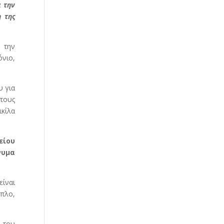
α την
 της
 την
όνιο,
υ για
 τους
ικίλα
είου
νυμα
είναι
όπλο,
η του