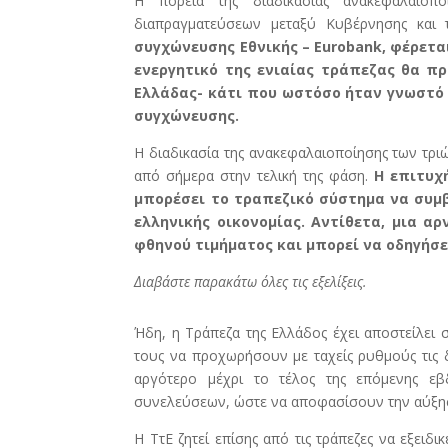
Η πορεία της διαδικασίας ανακεφαλαιοπ
διαπραγματεύσεων μεταξύ Κυβέρνησης και 
συγχώνευσης Εθνικής – Eurobank, φέρετα
ενεργητικό της ενιαίας τράπεζας θα πρ
Ελλάδας- κάτι που ωστόσο ήταν γνωστό
συγχώνευσης.
Η διαδικασία της ανακεφαλαιοποίησης των τριώ
από σήμερα στην τελική της φάση.
Η επιτυχ
μπορέσει το τραπεζικό σύστημα να συμβ
ελληνικής οικονομίας. Αντίθετα, μια α
φθηνού τιμήματος και μπορεί να οδηγήσε
Διαβάστε παρακάτω όλες τις εξελίξεις.
Ήδη, η Τράπεζα της Ελλάδος έχει αποστείλει στ
τους να προχωρήσουν με ταχείς ρυθμούς τις δ
αργότερο μέχρι το τέλος της επόμενης ε
συνελεύσεων, ώστε να αποφασίσουν την αύξησ
Η ΤτΕ ζητεί επίσης από τις τράπεζες να εξειδ