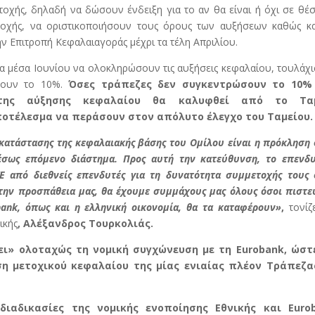
οχής, δηλαδή να δώσουν ένδειξη για το αν θα είναι ή όχι σε θέ
τοχής, να οριστικοποιήσουν τους όρους των αυξήσεων καθώς κα
ν Επιτροπή Κεφαλαιαγοράς μέχρι τα τέλη Απριλίου.
τα μέσα Ιουνίου να ολοκληρώσουν τις αυξήσεις κεφαλαίου, τουλάχ
ώσουν το 10%.
Όσες τράπεζες δεν συγκεντρώσουν το 10%
 της αύξησης κεφαλαίου θα καλυφθεί από το Ταμ
οτέλεσμα να περάσουν στον απόλυτο έλεγχο του Ταμείου.
κατάστασης της κεφαλαιακής βάσης του Ομίλου είναι η πρόκληση
σως επόμενο διάστημα. Προς αυτή την κατεύθυνση, το επενδυ
Ε από διεθνείς επενδυτές για τη δυνατότητα συμμετοχής τους 
 την προσπάθεια μας, θα έχουμε συμμάχους μας όλους όσοι πιστ
bank, όπως και η ελληνική οικονομία, θα τα καταφέρουν»
,
τονίζ
ικής
, Αλέξανδρος Τουρκολιάς.
ει» ολοταχώς τη νομική συγχώνευση με τη Eurobank, ώστ
ση μετοχικού κεφαλαίου της μίας ενιαίας πλέον Τράπεζα
διαδικασίες της νομικής ενοποίησης Εθνικής και Euro