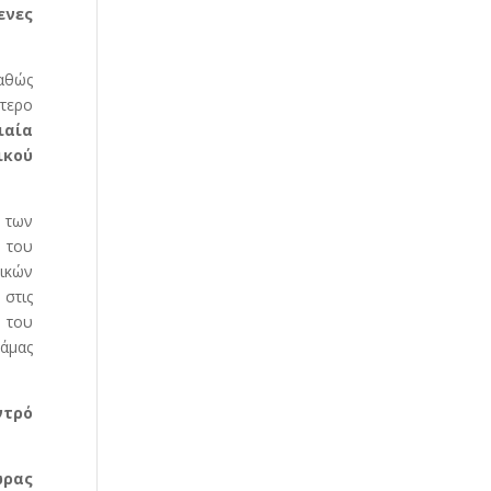
ενες
καθώς
τερο
ιαία
ικού
ς των
 του
ικών
 στις
ς του
άμας
ντρό
ώρας