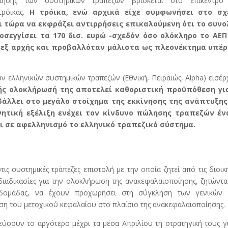
οίησης των συστημικών τραπεζών βρίσκεται στο επίκεντρο
τρόικας.
Η τρόικα, ενώ αρχικά είχε συμφωνήσει στο σχ
ι τώρα να εκφράζει αντιρρήσεις επικαλούμενη ότι το συνο
οσεγγίσει τα 170 δισ. ευρώ -σχεδόν όσο ολόκληρο το ΑΕΠ
 εξ αρχής και προβαλλόταν μάλιστα ως πλεονέκτημα υπέρ
ν ελληνικών συστημικών τραπεζών (Εθνική, Πειραιώς, Alpha) εισέρ
ής ολοκλήρωσή της αποτελεί καθοριστική προϋπόθεση γι
άλλει στο μεγάλο στοίχημα της εκκίνησης της ανάπτυξης
ρνητική εξέλιξη ενέχει τον κίνδυνο πώλησης τραπεζών έν
ι σε αφελληνισμό το ελληνικό τραπεζικό σύστημα.
ις συστημικές τράπεζες επιστολή με την οποία ζητεί από τις διοικ
ιαδικασίες για την ολοκλήρωση της ανακεφαλαιοποίησης, ζητώντα
βδομάδας, να έχουν προχωρήσει στη σύγκληση των γενικών 
η του μετοχικού κεφαλαίου στο πλαίσιο της ανακεφαλαιοποίησης.
ικεύσουν το αργότερο μέχρι τα μέσα Απριλίου τη στρατηγική τους γ