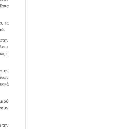
ύξηση
α, τα
μό.
 στην
λαια.
πως η
 στην
γάλων
ιακά
ικού
νουν
ά την