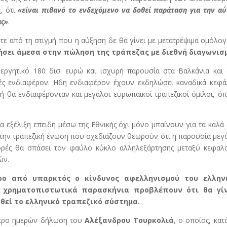
, ότι
«είναι πιθανό το ενδεχόμενο να δοθεί παράταση για την α
ας»
.
ότε από τη στιγμή που η αύξηση δε θα γίνει με μετατρέψιμα ομόλογ
ήσει άμεσα στην πώληση της τράπεζας με διεθνή διαγωνισ
νεργητικό 180 δισ. ευρώ και ισχυρή παρουσία στα Βαλκάνια και
νές ενδιαφέρον. Ηδη ενδιαφέρον έχουν εκδηλώσει καναδικά κεφά
κή θα ενδιαφέρονταν και μεγάλοι ευρωπαϊκοί τραπεζικοί όμιλοι, ό
ια εξέλιξη επειδή μέσω της Εθνικής όχι μόνο μπαίνουν για τα καλά
ι στην τραπεζική ένωση που σχεδιάζουν θεωρούν ότι η παρουσία με
ορές θα σπάσει τον φαύλο κύκλο αλληλεξάρτησης μεταξύ κεφαλα
ών.
ερο από υπαρκτός ο κίνδυνος αφελληνισμού του ελλην
α χρηματοπιστωτικά παρασκήνια προβλέπουν ότι θα γί
ωθεί το ελληνικό τραπεζικό σύστημα.
η προ ημερών δήλωση του
Αλέξανδρου Τουρκολιά
, ο οποίος, κατ