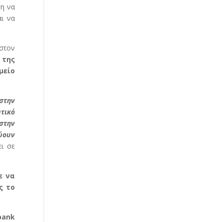
ση να
ι να
ιστον
 της
είο
 στην
τικό
στην
εύουν
ει σε
ε να
ς το
bank