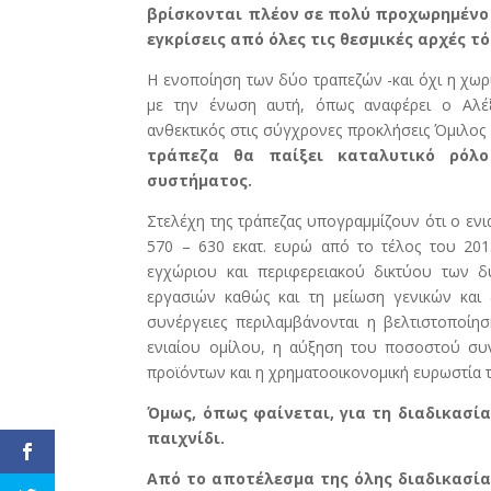
βρίσκονται πλέον σε πολύ προχωρημένο σ
εγκρίσεις από όλες τις θεσμικές αρχές τό
Η ενοποίηση των δύο τραπεζών -και όχι η χωρι
με την ένωση αυτή, όπως αναφέρει ο Αλέξ
ανθεκτικός στις σύγχρονες προκλήσεις Όμιλος
τράπεζα θα παίξει καταλυτικό ρόλο
συστήματος.
Στελέχη της τράπεζας υπογραμμίζουν ότι ο ενι
570 – 630 εκατ. ευρώ από το τέλος του 20
εγχώριου και περιφερειακού δικτύου των δ
εργασιών καθώς και τη μείωση γενικών και 
συνέργειες περιλαμβάνονται η βελτιστοποίη
ενιαίου ομίλου, η αύξηση του ποσοστού συ
προϊόντων και η χρηματοοικονομική ευρωστία τ
Όμως, όπως φαίνεται, για τη διαδικασί
παιχνίδι.
Από το αποτέλεσμα της όλης διαδικασίας