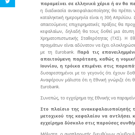
παραμείνει σε ελληνικά χέρια ή αν θα πε
η διαδικασία ανακεφαλαιοποίησης θα πρέπει
καταληκτική ημερομηνία είναι η 30ή Απριλίου.
απαιτούμενες επιχειρηματικές πράξεις θα π
κεφαλαίων, δηλαδή θα τους δοθεί μια άτυπ
Χρηματοπιστωτικής Σταθερότητας (ΤΧΣ). Η Ε
πραγμάτων είναι αδύνατον να έχει ολοκληρώσει
με τη Eurobank.
Παρά τις επανειλημμέν
απαιτούμενη παράταση, καθώς η νομική
Ιουνίου, η τρόικα επιμένει στις παραπά
δυσαρεστημένοι με το γεγονός ότι έχουν δοθε
Αναφέρουν μάλιστα ότι η Εθνική γνώριζε ότι 
Eurobank.
Συνεπώς, το εγχείρημα της Εθνικής να παραμεί
Στο πλαίσιο της ανακεφαλαιοποίησής τ
μετοχικού της κεφαλαίου να αντλήσει κ
εγχείρημα δύσκολο στις παρούσες συνθήκ
Μάλιστα, ο αναπληρωτής διευθύνων σύμβουλο