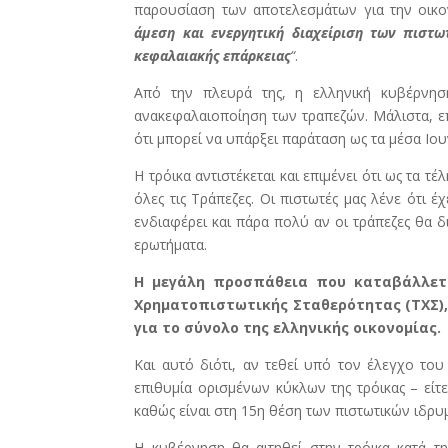
παρουσίαση των αποτελεσμάτων για την οικον
άμεση και ενεργητική διαχείριση των πιστ
κεφαλαιακής επάρκειας
“
.
Από την πλευρά της, η ελληνική κυβέρνησ
ανακεφαλαιοποίηση των τραπεζών. Μάλιστα, ε
ότι μπορεί να υπάρξει παράταση ως τα μέσα Ιου
Η τρόικα αντιστέκεται και επιμένει ότι ως τα 
όλες τις Τράπεζες. Οι πιστωτές μας λένε ότι έ
ενδιαφέρει και πάρα πολύ αν οι τράπεζες θα 
ερωτήματα.
Η μεγάλη προσπάθεια που καταβάλλετα
Χρηματοπιστωτικής Σταθερότητας (ΤΧΣ), 
για το σύνολο της ελληνικής οικονομίας.
Και αυτό διότι, αν τεθεί υπό τον έλεγχο του 
επιθυμία ορισμένων κύκλων της τρόικας – είτ
καθώς είναι στη 15η θέση των πιστωτικών ιδρυ
Η κυβέρνηση θα αιτηθεί στην τρόικα κατά τ