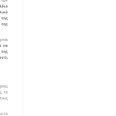
 των
έδιο
λικό
 της
 της
χεται
α να
 της
αντι
ήσεις
ς, το
τους
ια το