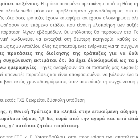
ράσει σε ξένους.
Η τρόικα παραμένει αμετακίνητη από τη θέση τη
 να ολοκληρωθεί μέσα στο προβλεπόμενο χρονοδιάγραμμα, στο ο
 Ως τότε όσες τράπεζες έχουν καταφέρει και έχουν ολοκληρώσει όλε
ροχωρήσουν στο επόμενο στάδιο, που είναι η υλοποίηση των αυξ
η παράταση λίγων εβδομάδων. Οι υπόλοιπες θα περάσουν στο Τα
θνική κινδυνεύει να ενταχθεί στη δεύτερη κατηγορία, καθώς εκ
 ως τις 30 Απριλίου όλες τις απαιτούμενες ενέργειες για τη συγχώ
ες προτάσεις της διοίκησης της τράπεζας για να δοθ
 συγχώνευση εκτιμάται ότι θα έχει όλοκληρωθεί ως τα 
νω ημερομηνίες.
Πηγές αναφέρουν ότι οι πιστωτές μας εμφανίζ
ί απανωτές παρατάσεις και είναι αποφασισμένοι να βάλουν ένα τ
θα βγει εκτός χρονοδιαγράμματος όταν αποφάσιζε τη συγχώνευση 
νει εκτός ΤΧΣ θεωρείται δύσκολη υπόθεση.
ης, η Εθνική Τράπεζα θα κληθεί στην επικείμενη αύξηση
εφάλαια ύψους 1,5 δις ευρώ από την αγορά και από ιδιώ
ες, γι’ αυτό και ζητάει παράταση.
ς της ΕΤΕ, κ. Π. Χριστοδούλου, στην παρουσίαση των αποτελεσμ