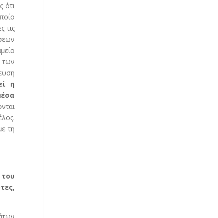
ς ότι
ποίο
ς τις
ήσεων
μείο
 των
νευση
εί η
μέσα
ονται
έλος.
με τη
 του
τες,
άτων