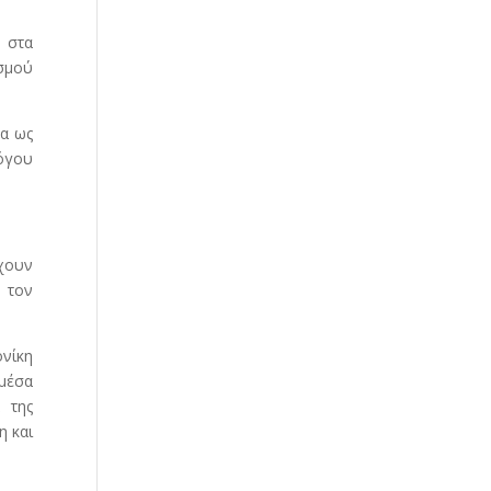
ν στα
ισμού
ρα ως
λόγου
χουν
 τον
ονίκη
 μέσα
 της
η και