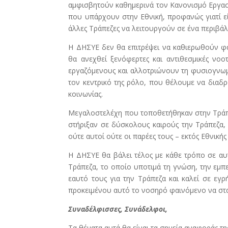
αμφισβητούν καθημερινά τον Κανονισμό Εργασία
που υπάρχουν στην Εθνική, προφανώς γιατί εί
άλλες Τράπεζες να λειτουργούν σε ένα περιβάλ
Η ΔΗΣΥΕ δεν θα επιτρέψει να καθιερωθούν φα
θα ανεχθεί ξενόφερτες και αντιθεσμικές νοοτ
εργαζόμενους και αλλοτριώνουν τη φυσιογνωμί
τον κεντρικό της ρόλο, που θέλουμε να διαδρ
κοινωνίας.
Μεγαλοστελέχη που τοποθετήθηκαν στην Τράπε
στήριξαν σε δύσκολους καιρούς την Τράπεζα,
ούτε αυτοί ούτε οι παρέες τους – εκτός Εθνικ
Η ΔΗΣΥΕ θα βάλει τέλος με κάθε τρόπο σε αυ
Τράπεζα, το οποίο υποτιμά τη γνώση, την εμπ
εαυτό τους για την Τράπεζα και καλεί σε ε
προκειμένου αυτό το νοσηρό φαινόμενο να στα
Συναδέλφισσες, Συνάδελφοι,
Τα θέματα αυτά θα είναι τα σημεία αναφοράς 