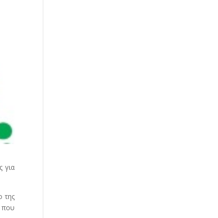
ς για
ο της
α που