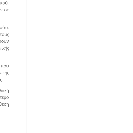
ικού,
αν σε
 ούτε
στους
εύουν
νικής
, που
νικής
ς.
θνική
ύτερο
όθεση