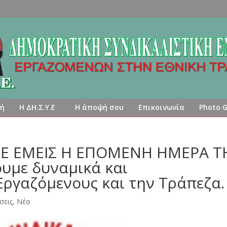
κή
Η ΔΗ.Σ.Υ.Ε
Η άποψή σου
Επικοινωνία
Photo G
ΤΕ ΕΜΕΙΣ Η ΕΠΟΜΕΝΗ ΗΜΕΡΑ Τ
υμε δυναμικά και
Εργαζόμενους και την Τράπεζα.
σεις
,
Νέα