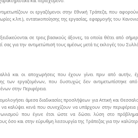
αρακτηριστικά και περιεχόμενο.
ντιμετωπίζουν οι εργαζόμενοι στην Εθνική Τράπεζα, που αφορού
ωρίες κ.λπ.), εντατικοποίησης της εργασίας, εφαρμογής του Κανον
ειδικεύονται σε τρεις βασικούς άξονες, τα οποία θέτει από σήμε
ί σας για την αντιμετώπισή τους αμέσως μετά τις εκλογές του Συλ
αλλά και οι αποχωρήσεις που έχουν γίνει πριν από αυτήν, έ
σης των εργαζομένων, που δυστυχώς δεν αντιμετωπίστηκε από
ένων στην Περιφέρεια.
ρομολογήσει άμεσα διαδικασίες προσλήψεων για Αττική και Θεσσαλ
ι να καλύψει κενά που συνεχίζουν να υπάρχουν στην περιφέρεια
γωνισμού που έγινε έτσι ώστε να δώσει λύση στο πρόβλημα
ους όσο και στην εύρυθμη λειτουργία της Τράπεζας για την καλύτερ