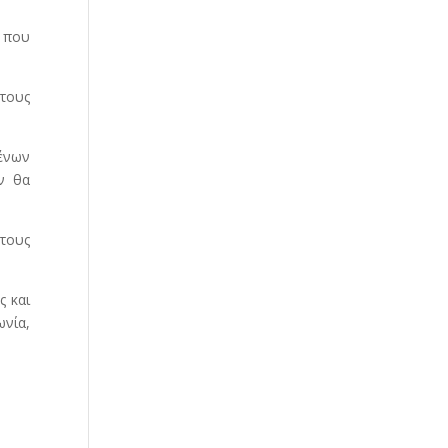
, που
τους
μένων
ν θα
 τους
ς και
ωνία,