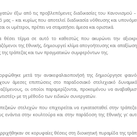
ατών έξω από τις προβλεπόμενες διαδικασίες του Κανονισμού –
 μας – και κυρίως που αποτελεί διαδικασία νόθευσης και υπονόμ
ι οι υμέτεροι, πρέπει να σταματήσει άμεσα και οριστικά.
α θέσει τέρμα σε αυτό το καθεστώς που ακυρώνει την αξιοκρα
αζόμενοι της Εθνικής, δημιουργεί κλίμα απογοήτευσης και απαξίωση
ς της τράπεζας και των πραγματικών συμφερόντων της.
ορφώθηκε μετά την ανακεφαλαιοποιήσή της δημιούργησε φαινό
χουν άμεσες επιπτώσεις στο παραδοσιακό στελεχιακό δυναμικό
γαζόμενους, οι οποίοι παραμερίζονται, προκειμένου να αναβαθμι
ωτιστές» με τη μέθοδο των ειδικών συνεργατών.
εζικών στελεχών που επιχειρείται να εγκατασταθεί στην τράπεζα
έως ενάντια στην κουλτούρα και στην παράδοση της Εθνικής γι’ αυ
ριχήθηκαν σε κορυφαίες θέσεις στη διοικητική πυραμίδα της τράπ