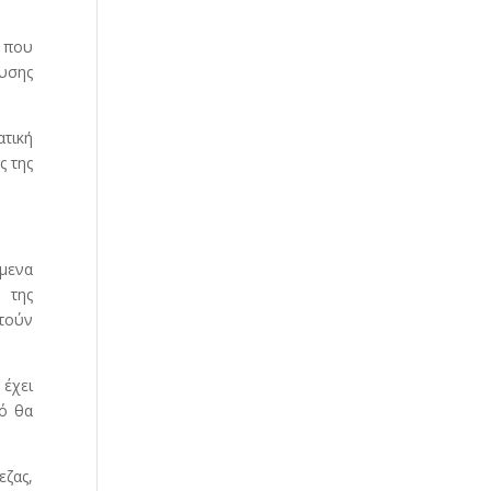
 που
ευσης
τική
ς της
μενα
 της
στούν
 έχει
τό θα
εζας,