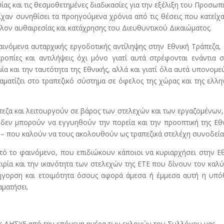
ς και τις θεσμοθετημένες διαδικασίες για την εξέλιξη του Προσωπ
χαν συνηθίσει τα προηγούμενα χρόνια από τις θέσεις που κατείχ
λον αυθαιρεσίας και κατάχρησης του Διευθυντικού Δικαιώματος.
ινόμενα αυταρχικής εργοδοτικής αντίληψης στην Εθνική Τράπεζα,
ροπίες και αντιλήψεις όχι μόνο γιατί αυτά στρέφονται ενάντια 
α και την ταυτότητα της Εθνικής, αλλά και γιατί όλα αυτά υπονομ
αματίζει στο τραπεζικό σύστημα σε όφελος της χώρας και της ελλη
ζα και λειτουργούν σε βάρος των στελεχών και των εργαζομένων
 δεν μπορούν να εγγυηθούν την πορεία και την προοπτική της Εθ
ής – που καλούν να τους ακολουθούν ως τραπεζικά στελέχη συνοδεία
τό το φαινόμενο, που επιδιώκουν κάποιοι να κυριαρχήσει στην Ε
ειρία και την ικανότητα των στελεχών της ΕΤΕ που δίνουν τον καλ
γρήγορση και ετοιμότητα όσους αφορά άμεσα ή έμμεσα αυτή η υπ
ματήσει.
της ΔΗΣΥΕ από την επόμενη ημέρα των εκλογών του Συλλόγου μας.