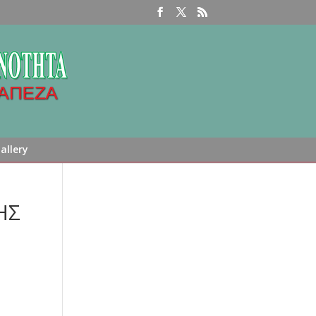
allery
ΗΣ