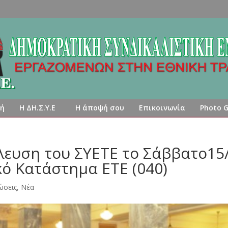
κή
Η ΔΗ.Σ.Υ.Ε
Η άποψή σου
Επικοινωνία
Photo G
λευση του ΣΥΕΤΕ το Σάββατο15
ικό Κατάστημα ΕΤΕ (040)
ώσεις
,
Νέα