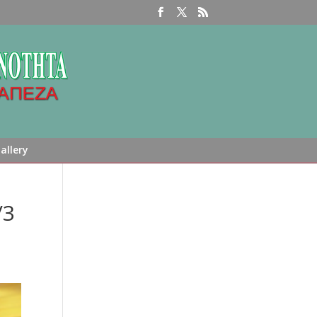
allery
/3