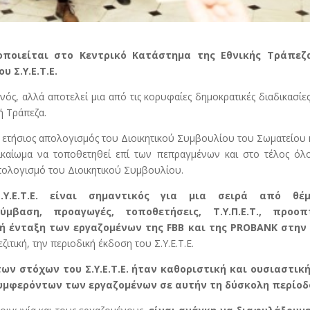
ποιείται στο Κεντρικό Κατάστημα της Εθνικής Τράπεζ
 Σ.Υ.Ε.Τ.Ε.
νός, αλλά αποτελεί μια από τις κορυφαίες δημοκρατικές διαδικασίε
ή Τράπεζα.
 ετήσιος απολογισμός του Διοικητικού Συμβουλίου του Σωματείου 
δικαίωμα να τοποθετηθεί επί των πεπραγμένων και στο τέλος όλ
Απολογισμό του Διοικητικού Συμβουλίου.
Υ.Ε.Τ.Ε. είναι σημαντικός για μια σειρά από θέ
μβαση, προαγωγές, τοποθετήσεις, Τ.Υ.Π.Ε.Τ., προοπ
 ένταξη των εργαζομένων της FBB και της PROBANK στην 
τική, την περιοδική έκδοση του Σ.Υ.Ε.Τ.Ε.
ων στόχων του Σ.Υ.Ε.Τ.Ε. ήταν καθοριστική και ουσιαστική
υμφερόντων των εργαζομένων σε αυτήν τη δύσκολη περίοδ