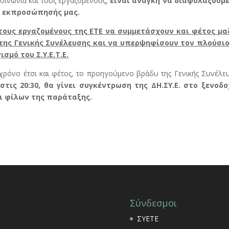
κοινωνία και τους εργαζομένους,
είναι ανάγκη να διαφυλάξουμε
ς εκπροσώπησής μας.
ς τους εργαζομένους της ΕΤΕ να συμμετάσχουν και φέτος μα
της Γενικής Συνέλευσης και να υπερψηφίσουν τον πλούσιο
σμό του Σ.Υ.Ε.Τ.Ε.
χρόνο έτσι και φέτος, το προηγούμενο βράδυ της Γενικής Συνέλε
τις 20:30, θα γίνει συγκέντρωση της ΔΗ.ΣΥ.Ε. στο ξενοδο
ι φίλων της παράταξης.
Σύνδεσμοι
ΣΥΕΤΕ