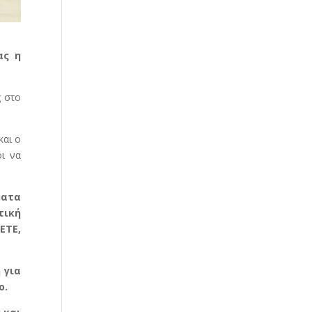
ας η
ς στο
και ο
οι να
ματα
τική
ΕΤΕ,
 για
ο.