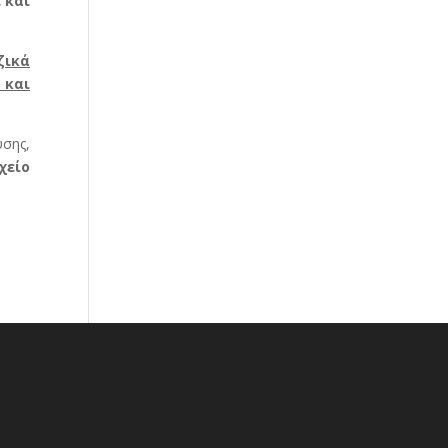
 και
ζικά
 και
υσης,
χείο