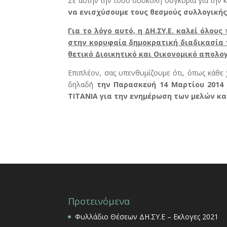
Σε αυτήν την τόσο δύσκολη συγκυρία για την 
να ενισχύσουμε τους θεσμούς συλλογική
Για το λόγο αυτό, η ΔΗ.ΣΥ.Ε. καλεί όλου
στην κορυφαία δημοκρατική διαδικασία 
θετικό Διοικητικό και Οικονομικό απολογι
Επιπλέον, σας υπενθυμίζουμε ότι, όπως κάθε 
δηλαδή
την Παρασκευή 14 Μαρτίου 2014 σ
ΤΙΤΑΝΙΑ για την ενημέρωση των μελών κα
Προτεινόμενα
Φυλλάδιο Θέσεων ΔΗ.ΣΥ.Ε – Εκλογες 2021