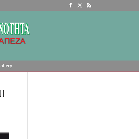
allery
I