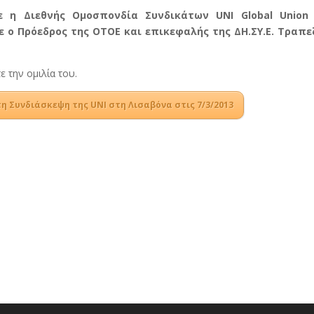
 η Διεθνής Ομοσπονδία Συνδικάτων UNI Global Union
ε ο Πρόεδρος της ΟΤΟΕ και επικεφαλής της ΔΗ.ΣΥ.Ε. Τραπε
 την ομιλία του.
η Συνδιάσκεψη της UNI στη Λισαβόνα στις 7/3/2013