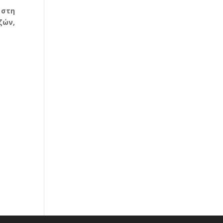
 στη
ζών,