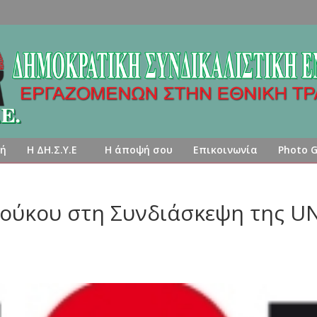
κή
Η ΔΗ.Σ.Υ.Ε
Η άποψή σου
Επικοινωνία
Photo G
Κούκου στη Συνδιάσκεψη της UN