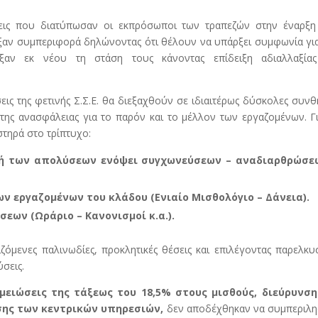
ήσεις που διατύπωσαν οι εκπρόσωποι των τραπεζών στην έναρξη
ξαν συμπεριφορά δηλώνοντας ότι θέλουν να υπάρξει συμφωνία γι
αξαν εκ νέου τη στάση τους κάνοντας επίδειξη αδιαλλαξίας
ις της φετινής Σ.Σ.Ε. θα διεξαχθούν σε ιδιαιτέρως δύσκολες συνθ
 της ανασφάλειας για το παρόν και το μέλλον των εργαζομένων. Γ
στηρά στο τρίπτυχο:
πή των απολύσεων ενόψει συγχωνεύσεων – αναδιαρθρώσε
ν εργαζομένων του κλάδου (Ενιαίο Μισθολόγιο – Δάνεια).
εων (Ωράριο – Κανονισμοί κ.α.).
ζόμενες παλινωδίες, προκλητικές θέσεις και επιλέγοντας παρελκυ
σεις.
μειώσεις της τάξεως του 18,5% στους μισθούς, διεύρυνση
ης των κεντρικών υπηρεσιών,
δεν αποδέχθηκαν να συμπεριλη