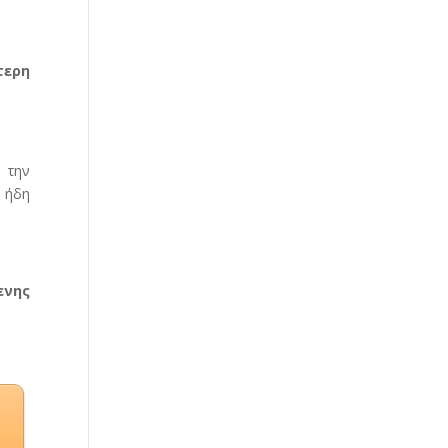
τερη
ό την
ν ήδη
ενης