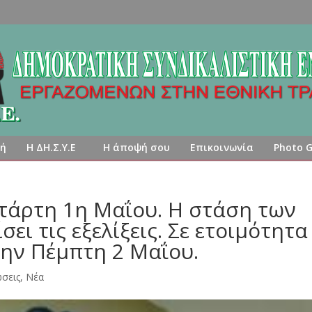
κή
Η ΔΗ.Σ.Υ.Ε
Η άποψή σου
Επικοινωνία
Photo G
ετάρτη 1η Μαΐου. Η στάση των
ει τις εξελίξεις. Σε ετοιμότητα
την Πέμπτη 2 Μαΐου.
σεις
,
Νέα