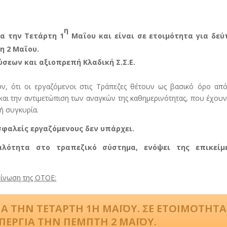
η
α την Τετάρτη 1
Μαΐου και είναι σε ετοιμότητα για δεύ
η 2 Μαΐου.
σεων και αξιοπρεπή Κλαδική Σ.Σ.Ε.
υν, ότι οι εργαζόμενοι στις Τράπεζες θέτουν ως βασικό όρο απ
 και την αντιμετώπιση των αναγκών της καθημερινότητας, που έχου
ή συγκυρία.
σφαλείς εργαζόμενους δεν υπάρχει.
αλότητα στο τραπεζικό σύστημα, ενόψει της επικείμ
οίνωση της ΟΤΟΕ:
ΙΑ ΤΗΝ ΤΕΤΑΡΤΗ 1Η ΜΑΪΟΥ. ΣΕ ΕΤΟΙΜΟΤΗΤΑ
ΑΠΕΡΓΙΑ ΤΗΝ ΠΕΜΠΤΗ 2 ΜΑΪΟΥ.