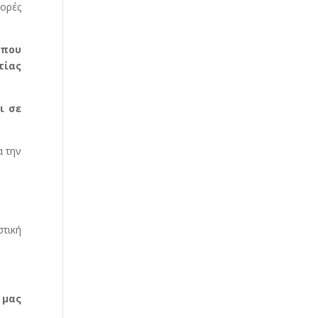
γορές
 που
τίας
ι σε
α την
στική
 μας