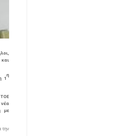
λοι,
 και
η
η 1
ΟΤΟΕ
 νέα
η με
α την