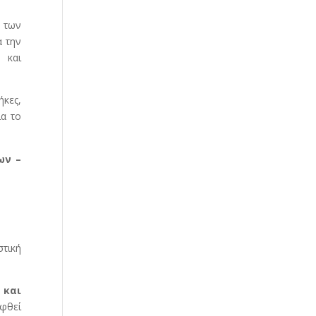
 των
α την
 και
ήκες,
ια το
ων –
στική
 και
φθεί