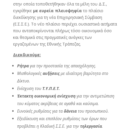
στην οποία τοποθετήθηκαν όλα τα μέλη του Δ.Σ.,
εγκρίθηκε
με
ευρεία πλειοψηφία
το πλαίσιο
διεκδίκησης για τη νέα Επιχειρησιακή Σύμβαση
(Ε.Σ.Σ.Ε.). Το νέο πλαίσιο περιέχει ουσιαστικά αιτήματα
που ανταποκρίνονται πλήρως τόσο οικονομικά όσο
και θεσμικά στις πραγματικές ανάγκες των
εργαζομένων της Εθνικής Τράπεζας.
Διεκδικούμε
:
Ρήτρα
για την προστασία της απασχόλησης.
Μισθολογικές
αυξήσεις
με ιδιαίτερη βαρύτητα στο
Δίκτυο.
Ενίσχυση του
Τ.Υ.Π.Ε.Τ.
Έκτακτη οικονομική ενίσχυση
για την αντιμετώπιση
του κύματος ακρίβειας σε αγαθά και καύσιμα.
Ευνοϊκές ρυθμίσεις για τα
δάνεια
του προσωπικού.
Εξειδίκευση και επιπλέον ρυθμίσεις των όρων που
προβλέπει η Κλαδική Σ.Σ.Ε. για την
τηλεργασία
.