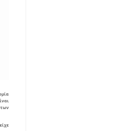
ομία
ίναι
 των
είχε