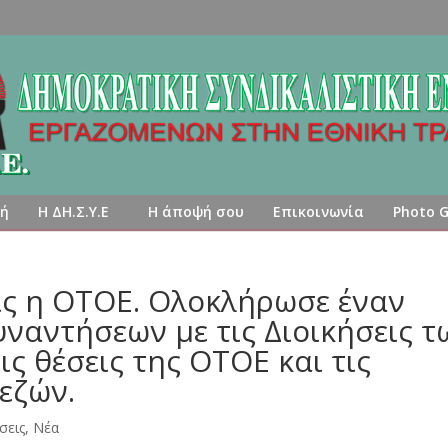
κή
Η ΔΗ.Σ.Υ.Ε
Η άποψή σου
Επικοινωνία
Photo G
ις η ΟΤΟΕ. Ολοκλήρωσε έναν
ναντήσεων με τις Διοικήσεις τ
ς θέσεις της ΟΤΟΕ και τις
εζών.
σεις
,
Νέα