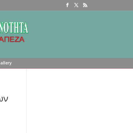
allery
ων