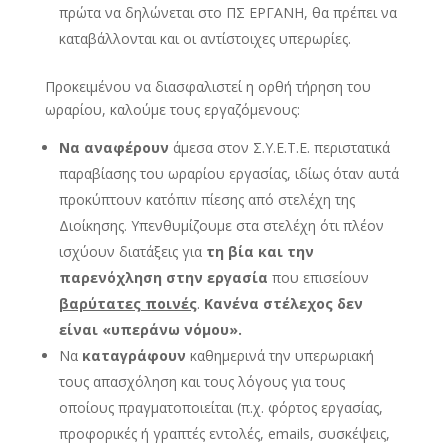
πρώτα να δηλώνεται στο ΠΣ ΕΡΓΑΝΗ, θα πρέπει να
καταβάλλονται και οι αντίστοιχες υπερωρίες.
Προκειμένου να διασφαλιστεί η ορθή τήρηση του
ωραρίου, καλούμε τους εργαζόμενους:
Να αναφέρουν
άμεσα στον Σ.Υ.Ε.Τ.Ε. περιστατικά
παραβίασης του ωραρίου εργασίας, ιδίως όταν αυτά
προκύπτουν κατόπιν πίεσης από στελέχη της
Διοίκησης. Υπενθυμίζουμε στα στελέχη ότι πλέον
ισχύουν διατάξεις για
τη βία και την
παρενόχληση στην εργασία
που επισείουν
βαρύτατες ποινές
.
Κανένα στέλεχος δεν
είναι «υπεράνω νόμου».
Να
καταγράφουν
καθημερινά την υπερωριακή
τους απασχόληση και τους λόγους για τους
οποίους πραγματοποιείται (π.χ. φόρτος εργασίας,
προφορικές ή γραπτές εντολές, emails, συσκέψεις,