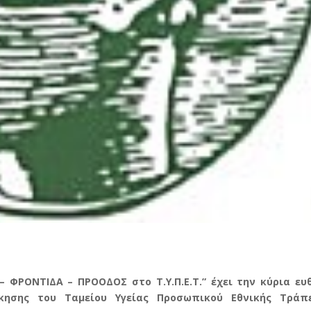
– ΦΡΟΝΤΙΔΑ – ΠΡΟΟΔΟΣ στο Τ.Υ.Π.Ε.Τ.” έχει την κύρια ευ
οίκησης του Ταμείου Υγείας Προσωπικού Εθνικής Τράπ