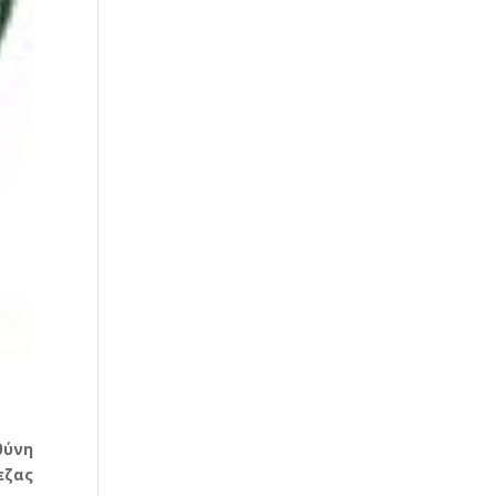
θύνη
εζας