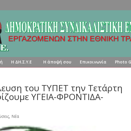
κή
Η ΔΗ.Σ.Υ.Ε
Η άποψή σου
Επικοινωνία
Photo G
λευση του ΤΥΠΕΤ την Τετάρτη
φίζουμε ΥΓΕΙΑ-ΦΡΟΝΤΙΔΑ-
ώσεις
,
Νέα