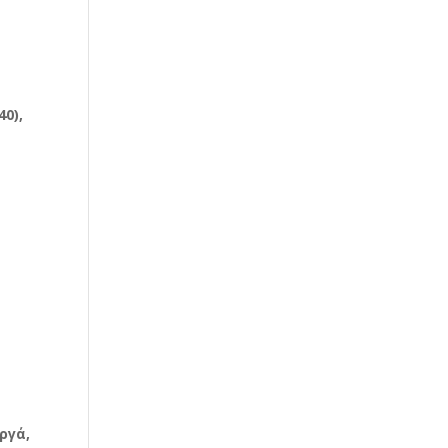
0),
ργά,