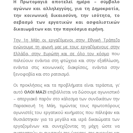
Η Πρωτομαγιά αποτελεί ημέρα – σύμβολο
αγώνων και αλληλεγγύης, για τη Δημοκρατία,
την κοινωνική δικαιοσύνη, την ισότητα, το
σεβασμό των εργατικών και ασφαλιστικών
δικαιωμάτων και την παγκόσμια ειρήνη.
Την 1η Μάη οι εργαζόμενοι στην Εθνική Τράπεζα
ενώνουμε τη φωνή μας με τους εργαζόμενους στην
Ελλάδα, στην Ευρώπη και σε όλο τον κόσμο
που
παλεύουν ενάντια στη φτώχεια και στην εξαθλίωση,
ενάντια στις κοινωνικές διακρίσεις, ενάντια στην
ξενοφοβία και στο ρατσισμό.
Οι προκλήσεις και τα προβλήματα είναι τεράστια, γι’
αυτό
ΟΛΟΙ ΜΑΖΙ
επιβάλλεται να δώσουμε αγωνιστικό
– απεργιακό παρόν στο κάλεσμα των συνδικάτων την
Παρασκευή 1η Μάη, τιμώντας τους πρωτοπόρους
αγωνιστές του εργατικού κινήματος που πάλεψαν και
θυσιάστηκαν για τα μεγάλα και ιερά δικαιώματα των
εργαζομένων και συνεχίζοντας τη μάχη ώστε να
ανατραπούν οι συνταγές της ύφεσης, της ανεργίας και