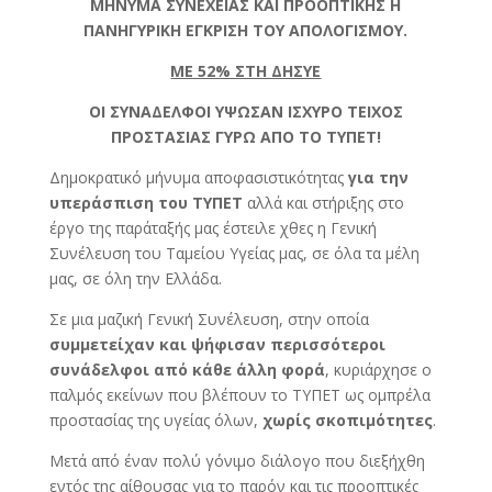
ΜΗΝΥΜΑ ΣΥΝΕΧΕΙΑΣ ΚΑΙ ΠΡΟΟΠΤΙΚΗΣ Η
ΠΑΝΗΓΥΡΙΚΗ ΕΓΚΡΙΣΗ ΤΟΥ ΑΠΟΛΟΓΙΣΜΟΥ.
ΜΕ 52% ΣΤΗ ΔΗΣΥΕ
ΟΙ ΣΥΝΑΔΕΛΦΟΙ ΥΨΩΣΑΝ ΙΣΧΥΡΟ ΤΕΙΧΟΣ
ΠΡΟΣΤΑΣΙΑΣ ΓΥΡΩ ΑΠΟ ΤΟ ΤΥΠΕΤ!
Δημοκρατικό μήνυμα αποφασιστικότητας
για την
υπεράσπιση του ΤΥΠΕΤ
αλλά και στήριξης στο
έργο της παράταξής μας έστειλε χθες η Γενική
Συνέλευση του Ταμείου Υγείας μας, σε όλα τα μέλη
μας, σε όλη την Ελλάδα.
Σε μια μαζική Γενική Συνέλευση, στην οποία
συμμετείχαν και ψήφισαν περισσότεροι
συνάδελφοι από κάθε άλλη φορά
, κυριάρχησε ο
παλμός εκείνων που βλέπουν το ΤΥΠΕΤ ως ομπρέλα
προστασίας της υγείας όλων,
χωρίς σκοπιμότητες
.
Μετά από έναν πολύ γόνιμο διάλογο που διεξήχθη
εντός της αίθουσας για το παρόν και τις προοπτικές