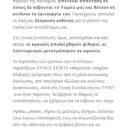
περίοδο της πανδημίας.
Αποτελεί απάντηση σε
όσους δε σέβονται το Ταμείο μας και θέτουν σε
κίνδυνο τη λειτουργία του
. Ταυτόχρονα, αποτελεί
τη δική μας
δέσμευση ευθύνης
για το μέλλον της
υγείας των συναδέλφων μας.
Στη Γενική Συνέλευση, όμως, αποδείχθηκε και κάτι
ακόμη:
οι κραυγές αποδείχθηκαν ψίθυροι, οι
λεονταρισμοί μετατράπηκαν σε αφωνία.
Οι παρουσίες των ηγεσιών των συλλόγων-
παρατάξεων ΣΥΤΑΤΕ-ΣΕΠΕΤΕ-«Μπροστά» υπήρξαν
θλιβερές: κρύφτηκαν πίσω από τα μέσα κοινωνικής
δικτύωσης, από απειλητικά εξώδικα και ανούσιες
ανακοινώσεις, αλλά στη Γενική Συνέλευση του ΤΥΠΕΤ
-ενώ ήταν παρόντες- δε βρήκαν το θάρρος να
τοποθετηθούν, να ζητήσουν και να λάβουν τον λόγο.
Ήρθαν, μπήκαν, πήραν τις μεζούρες, βγήκαν, έστειλαν
τους λίγους υποστηρικτές τους να συνωστίζονται έξω
από την αίθουσα για να τραβάνε βίντεο και να