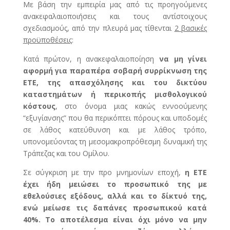
Με βάση την εμπειρία μας από τις προηγούμενες
ανακεφαλαιοποιήσεις και τους αντίστοιχους
σχεδιασμούς, από την πλευρά μας τίθενται
2 βασικές
προϋποθέσεις
:
Κατά πρώτον, η ανακεφαλαιοποίηση
να μη γίνει
αφορμή για παραπέρα σοβαρή συρρίκνωση της
ΕΤΕ, της απασχόλησης και του δικτύου
καταστημάτων ή περικοπής μισθολογικού
κόστους
, στο όνομα μιας κακώς εννοούμενης
“εξυγίανσης” που θα περικόπτει πόρους και υποδομές
σε λάθος κατεύθυνση και με λάθος τρόπο,
υπονομεύοντας τη μεσομακροπρόθεσμη δυναμική της
Τράπεζας και του Ομίλου.
Σε σύγκριση με την προ μνημονίων εποχή,
η ΕΤΕ
έχει ήδη μειώσει το προσωπικό της με
εθελούσιες εξόδους, αλλά και το δίκτυό της,
ενώ μείωσε τις δαπάνες προσωπικού κατά
40%. Το αποτέλεσμα είναι όχι μόνο να μην