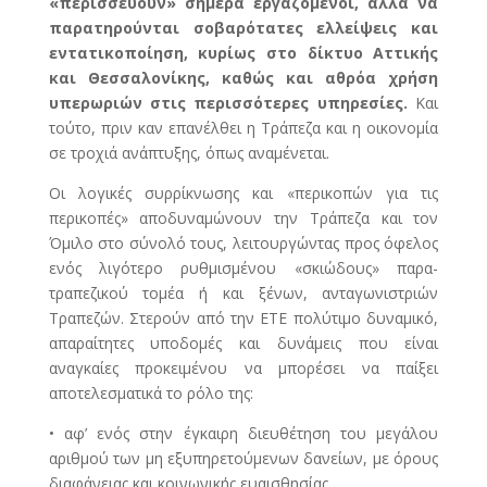
«περισσεύουν» σήμερα εργαζόμενοι, αλλά να
παρατηρούνται σοβαρότατες ελλείψεις και
εντατικοποίηση, κυρίως στο δίκτυο Αττικής
και Θεσσαλονίκης, καθώς και αθρόα χρήση
υπερωριών στις περισσότερες υπηρεσίες.
Και
τούτο, πριν καν επανέλθει η Τράπεζα και η οικονομία
σε τροχιά ανάπτυξης, όπως αναμένεται.
Οι λογικές συρρίκνωσης και «περικοπών για τις
περικοπές» αποδυναμώνουν την Τράπεζα και τον
Όμιλο στο σύνολό τους, λειτουργώντας προς όφελος
ενός λιγότερο ρυθμισμένου «σκιώδους» παρα-
τραπεζικού τομέα ή και ξένων, ανταγωνιστριών
Τραπεζών. Στερούν από την ΕΤΕ πολύτιμο δυναμικό,
απαραίτητες υποδομές και δυνάμεις που είναι
αναγκαίες προκειμένου να μπορέσει να παίξει
αποτελεσματικά το ρόλο της:
• αφ’ ενός στην έγκαιρη διευθέτηση του μεγάλου
αριθμού των μη εξυπηρετούμενων δανείων, με όρους
διαφάνειας και κοινωνικής ευαισθησίας,