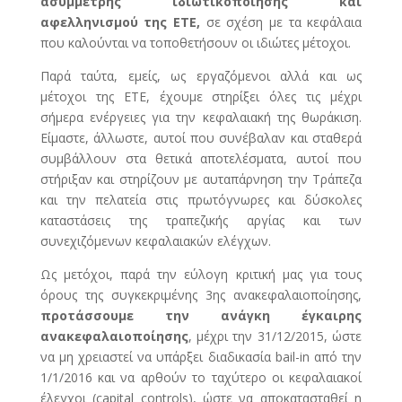
ασύμμετρης ιδιωτικοποίησης και
αφελληνισμού της ΕΤΕ,
σε σχέση με τα κεφάλαια
που καλούνται να τοποθετήσουν οι ιδιώτες μέτοχοι.
Παρά ταύτα, εμείς, ως εργαζόμενοι αλλά και ως
μέτοχοι της ΕΤΕ, έχουμε στηρίξει όλες τις μέχρι
σήμερα ενέργειες για την κεφαλαιακή της θωράκιση.
Είμαστε, άλλωστε, αυτοί που συνέβαλαν και σταθερά
συμβάλλουν στα θετικά αποτελέσματα, αυτοί που
στήριξαν και στηρίζουν με αυταπάρνηση την Τράπεζα
και την πελατεία στις πρωτόγνωρες και δύσκολες
καταστάσεις της τραπεζικής αργίας και των
συνεχιζόμενων κεφαλαιακών ελέγχων.
Ως μετόχοι, παρά την εύλογη κριτική μας για τους
όρους της συγκεκριμένης 3ης ανακεφαλαιοποίησης,
προτάσσουμε την ανάγκη έγκαιρης
ανακεφαλαιοποίησης
, μέχρι την 31/12/2015, ώστε
να μη χρειαστεί να υπάρξει διαδικασία bail-in από την
1/1/2016 και να αρθούν το ταχύτερο οι κεφαλαιακοί
έλεγχοι (capital controls), ώστε να αποκατασταθεί η