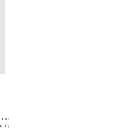
ς του
α
, τη