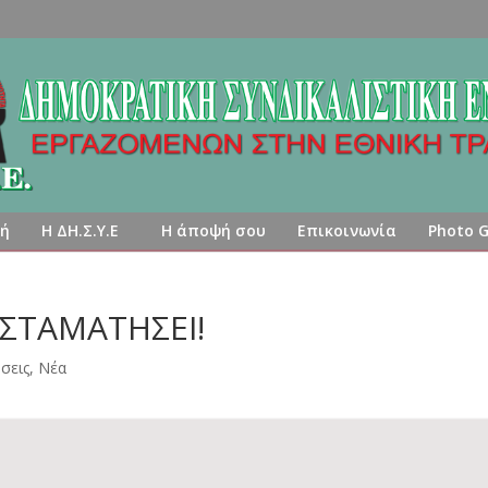
κή
Η ΔΗ.Σ.Υ.Ε
Η άποψή σου
Επικοινωνία
Photo G
 ΣΤΑΜΑΤΗΣΕΙ!
σεις
,
Νέα