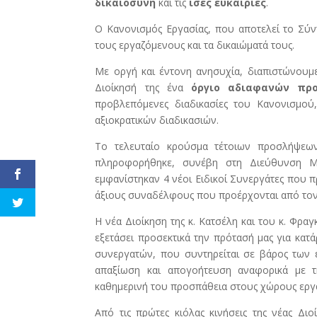
δικαιοσύνη
και τις
ίσες ευκαιρίες
.
Ο Κανονισμός Εργασίας, που αποτελεί το Σύν
τους εργαζόμενους και τα δικαιώματά τους.
Με οργή και έντονη ανησυχία, διαπιστώνουμε
Διοίκησή της ένα
όργιο αδιαφανών πρ
προβλεπόμενες διαδικασίες του Κανονισμού
αξιοκρατικών διαδικασιών.
Το τελευταίο κρούσμα τέτοιων προσλήψεων,
πληροφορήθηκε, συνέβη στη Διεύθυνση Μεσ
εμφανίστηκαν 4 νέοι Ειδικοί Συνεργάτες που 
άξιους συναδέλφους που προέρχονται από τον 
Η νέα Διοίκηση της κ. Κατσέλη και του κ. Φρα
εξετάσει προσεκτικά την πρότασή μας για κα
συνεργατών, που συντηρείται σε βάρος των έ
απαξίωση και απογοήτευση αναφορικά με τη
καθημερινή του προσπάθεια στους χώρους εργα
Από τις πρώτες κιόλας κινήσεις της νέας Διο