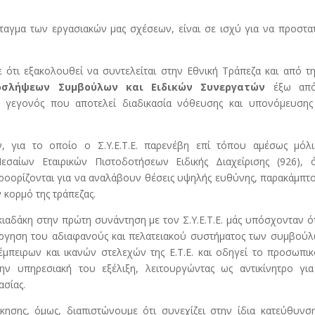
ταγμα των εργασιακών μας σχέσεων, είναι σε ισχύ για να προστα
 ότι εξακολουθεί να συντελείται στην Εθνική Τράπεζα και από τ
οσλήψεων Συμβούλων και Ειδικών Συνεργατών
έξω από
, γεγονός που αποτελεί διαδικασία νόθευσης και υπονόμευσης
 για το οποίο ο Σ.Υ.Ε.Τ.Ε. παρενέβη επί τόπου αμέσως μόλι
αίων Εταιρικών Πιστοδοτήσεων Ειδικής Διαχείρισης (926), 
προορίζονται για να αναλάβουν θέσεις υψηλής ευθύνης, παρακάμπτ
κορμό της τράπεζας.
γκιαδάκη στην πρώτη συνάντηση με τον Σ.Υ.Ε.Τ.Ε. μάς υπόσχονταν ό
τάργηση του αδιαφανούς και πελατειακού συστήματος των συμβού
μπειρων και ικανών στελεχών της Ε.Τ.Ε. και οδηγεί το προσωπι
ν υπηρεσιακή του εξέλιξη, λειτουργώντας ως αντικίνητρο για
σίας.
ίκησης, όμως, διαπιστώνουμε ότι συνεχίζει στην ίδια κατεύθυνσ