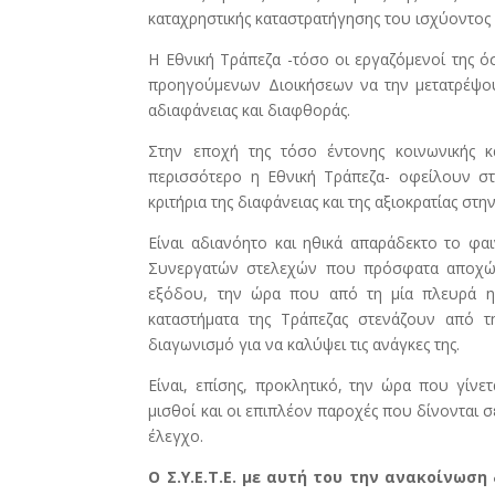
καταχρηστικής καταστρατήγησης του ισχύοντος
Η Εθνική Τράπεζα -τόσο οι εργαζόμενοί της ό
προηγούμενων Διοικήσεων να την μετατρέψου
αδιαφάνειας και διαφθοράς.
Στην εποχή της τόσο έντονης κοινωνικής κ
περισσότερο η Εθνική Τράπεζα- οφείλουν στ
κριτήρια της διαφάνειας και της αξιοκρατίας σ
Είναι αδιανόητο και ηθικά απαράδεκτο το φ
Συνεργατών στελεχών που πρόσφατα αποχώρη
εξόδου, την ώρα που από τη μία πλευρά η 
καταστήματα της Τράπεζας στενάζουν από 
διαγωνισμό για να καλύψει τις ανάγκες της.
Είναι, επίσης, προκλητικό, την ώρα που γίνε
μισθοί και οι επιπλέον παροχές που δίνονται 
έλεγχο.
Ο Σ.Υ.Ε.Τ.Ε. με αυτή του την ανακοίνωσ