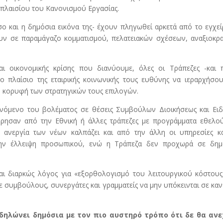
 πλαισίου του Κανονισμού Εργασίας.
σο και η δημόσια εικόνα της- έχουν πληγωθεί αρκετά από το εγχε
ν σε παραμάγαζο κομματισμού, πελατειακών σχέσεων, αναξιοκρατ
αι οικονομικής κρίσης που διανύουμε, όλες οι Τράπεζες -και 
ο πλαίσιο της εταιρικής κοινωνικής τους ευθύνης να ιεραρχήσο
την κορυφή των στρατηγικών τους επιλογών.
αινόμενο του βολέματος σε θέσεις Συμβούλων Διοικήσεως και Ει
σαν από την Εθνική ή άλλες τράπεζες με προγράμματα εθελού
ανεργία των νέων καλπάζει και από την άλλη οι υπηρεσίες κα
την έλλειψη προσωπικού, ενώ η Τράπεζα δεν προχωρά σε δημ
ται διαρκώς λόγος για «εξορθολογισμό του λειτουργικού κόστους
σε συμβούλους, συνεργάτες και γραμματείς να μην υπόκεινται σε κα
η δηλώνει δημόσια με τον πιο αυστηρό τρόπο ότι δε θα ανε