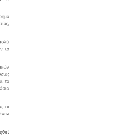
ίρημα
ίας,
πολύ
υν τα
δικών
σιας
ι τα
όσιο
», οι
νέναν
χθεί