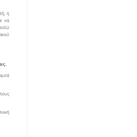
τή, η
με να
πολύ
ακού
ας.
 αυτά
 τους
θνική