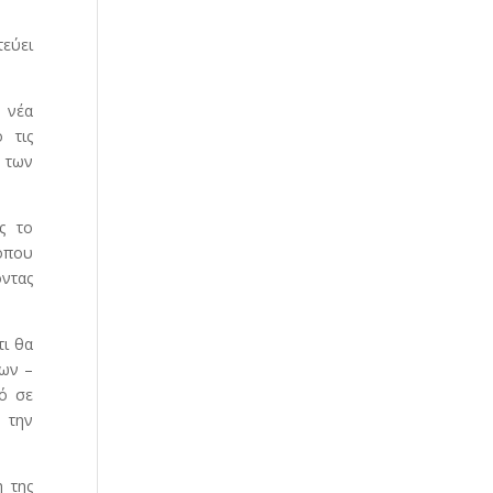
τεύει
η νέα
 τις
 των
ς το
όπου
οντας
τι θα
λων –
κό σε
 την
η της