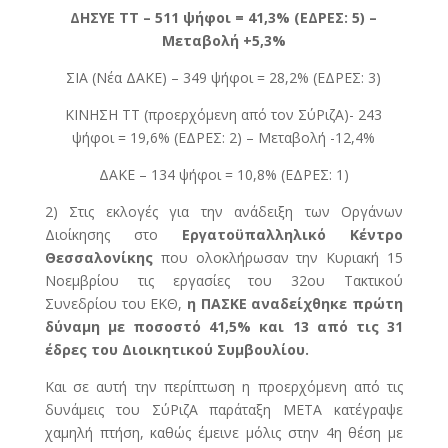
ΔHΣYE TT – 511 ψήφοι = 41,3% (EΔPEΣ: 5) –
Μεταβολή +5,3%
ΣIA (Νέα ΔΑΚΕ) – 349 ψήφοι = 28,2% (EΔPEΣ: 3)
KINHΣH ΤΤ (προερχόμενη από τον ΣύΡιζΑ)- 243
ψήφοι = 19,6% (ΕΔΡΕΣ: 2) – Μεταβολή -12,4%
ΔAKE – 134 ψήφοι = 10,8% (EΔPΕΣ: 1)
2) Στις εκλογές για την ανάδειξη των Οργάνων
Διοίκησης στο
Εργατοϋπαλληλικό Κέντρο
Θεσσαλονίκης
που ολοκλήρωσαν την Κυριακή 15
Νοεμβρίου τις εργασίες του 32ου Τακτικού
Συνεδρίου του ΕΚΘ,
η ΠΑΣΚΕ αναδείχθηκε πρώτη
δύναμη με ποσοστό 41,5% και 13 από τις 31
έδρες του Διοικητικού Συμβουλίου.
Και σε αυτή την περίπτωση η προερχόμενη από τις
δυνάμεις του ΣύΡιζΑ παράταξη ΜΕΤΑ κατέγραψε
χαμηλή πτήση, καθώς έμεινε μόλις στην 4η θέση με