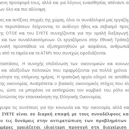
ενη προσφορά τους, αλλά και για λόγους ευαισθησίας απέναντι σ
ων όλο και πιο αδύναμη.
μες και αντίξοες στιγμές της χώρας, όλοι οι συνάδελφοί μας εργαζό
ων περιστάσεων δείχνοντας το ανάλογο ήθος και σεβασμό προς
ης ΟΤΟΕ και του ΣΥΕΤΕ συνεχίζονται για την ομαλή διεξαγωγή
και των συναλλασσόμενων. Οι εργαζόμενοι στην Εθνική Τράπεζα
δυνατή προσπάθεια να εξυπηρετηθούν με ασφάλεια, ανθρωπιά
ι από τα ταμεία και τα ATM’s που συνεχώς εφοδιάζονται.
αστάσεις. Η συνεχής επιδείνωση των οικονομικών και κοινων
και αδιέξοδων πολιτικών που εφαρμόζονται για πολλά χρόνια 
ιότητα της επόμενης ημέρας. Η τραπεζική αργία οδηγεί σε αστάθε
της οικονομίας. Ανατρέπεται ο βασικός οικονομικός στόχος που εί
του, ώστε να μπορέσει να εκπληρώσει τον κομβικό του ρόλο κα
οτώντας την επανεκκίνηση της Ελληνικής Οικονομίας.
υφα τις συνέπειες για την κοινωνία και την οικονομία, αλλά κα
 ΣΥΕΤΕ είναι σε διαρκή επαφή με τους συναδέλφους κα
του τις δυνάμεις στην αντιμετώπιση των προβλημάτων
μέρες χρειάζεται ιδιαίτερη προσοχή στη διαχείριση