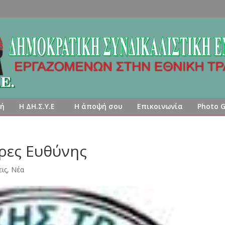
κή
Η ΔΗ.Σ.Υ.Ε
Η άποψή σου
Επικοινωνία
Photo G
ρες Ευθύνης
ις
,
Νέα