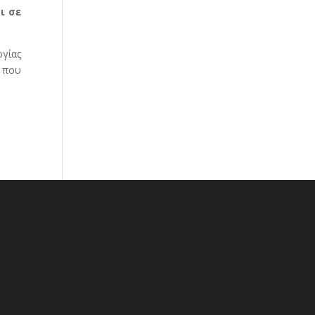
ι σε
ργίας
 που