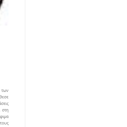
 των
θεσε
άσεις
, στη
όφιμα
τους