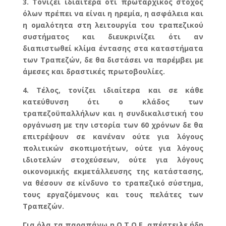
3. Τονίζει ιδιαίτερα ότι πρωταρχικός στόχος
όλων πρέπει να είναι η ηρεμία, η ασφάλεια και
η ομαλότητα στη λειτουργία του τραπεζικού
συστήματος και διευκρινίζει ότι αν
διαπιστωθεί κλίμα έντασης στα καταστήματα
των Τραπεζών, δε θα διστάσει να παρέμβει με
άμεσες και δραστικές πρωτοβουλίες.
4. Τέλος, τονίζει ιδιαίτερα και σε κάθε
κατεύθυνση ότι ο κλάδος των
τραπεζοϋπαλλήλων και η συνδικαλιστική του
οργάνωση με την ιστορία των 60 χρόνων δε θα
επιτρέψουν σε κανέναν ούτε για λόγους
πολιτικών σκοπιμοτήτων, ούτε για λόγους
ιδιοτελών στοχεύσεων, ούτε για λόγους
οικονομικής εκμετάλλευσης της κατάστασης,
να θέσουν σε κίνδυνο το τραπεζικό σύστημα,
τους εργαζόμενους και τους πελάτες των
Τραπεζών.
Για όλα τα παραπάνω η Ο.Τ.Ο.Ε. απέστειλε ήδη