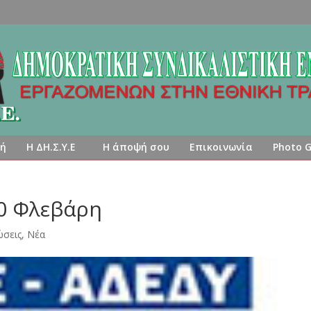
κή
Η ΔΗ.Σ.Υ.Ε
Η άποψή σου
Επικοινωνία
Photo G
20 Φλεβάρη
ώσεις
,
Νέα