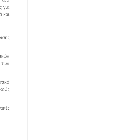
ς για
ά και
φισης
τικών
ν των
ατικό
ακούς
τικές